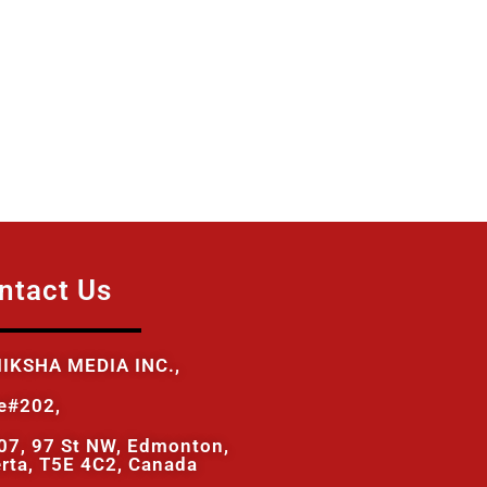
ntact Us
IKSHA MEDIA INC.,
te#202,
07, 97 St NW, Edmonton,
erta, T5E 4C2, Canada