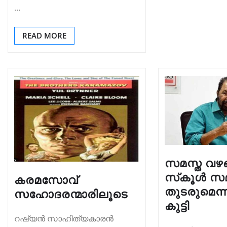
…
READ MORE
സമസ്ത വഴങ്
സ്‌കൂള്‍ സ
കരമസോവ്
തുടരുമെന്ന
സഹോദരന്മാരിലൂടെ
കുട്ടി
റഷ്യൻ സാഹിത്യകാരൻ