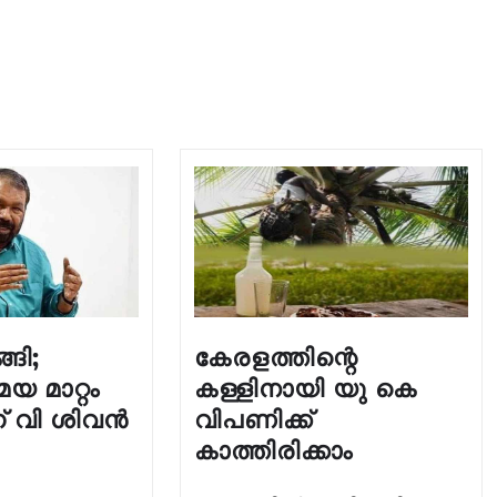
ങി;
കേരളത്തിന്റെ
മയ മാറ്റം
കള്ളിനായി യു കെ
് വി ശിവന്‍
വിപണിക്ക്
കാത്തിരിക്കാം