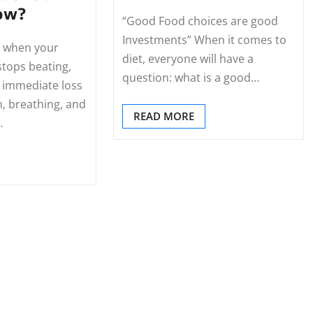
ow?
“Good Food choices are good
Investments” When it comes to
s when your
diet, everyone will have a
stops beating,
question: what is a good…
 immediate loss
n, breathing, and
READ MORE
…