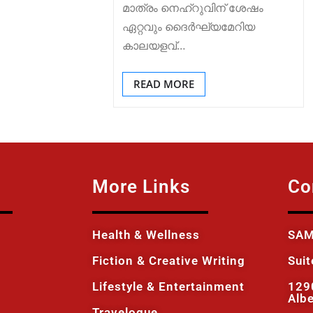
മാത്രം നെഹ്‌റുവിന് ശേഷം
ഏറ്റവും ദൈർഘ്യമേറിയ
കാലയളവ്…
READ MORE
More Links
Co
Health & Wellness
SAM
Fiction & Creative Writing
Sui
Lifestyle & Entertainment
129
Alb
Travelogue