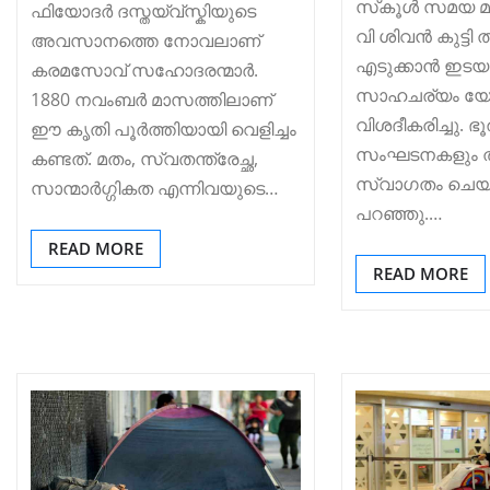
സ്‌കൂള്‍ സമയ മാ
ഫിയോദർ ദസ്തയ്വ്സ്കിയുടെ
വി ശിവന്‍ കുട്ടി
അവസാനത്തെ നോവലാണ്
എടുക്കാന്‍ ഇടയ
കരമസോവ് സഹോദരന്മാർ.
സാഹചര്യം യോഗ
1880 നവംബർ മാസത്തിലാണ്
വിശദീകരിച്ചു. ഭ
ഈ കൃതി പൂർത്തിയായി വെളിച്ചം
സംഘടനകളും ത
കണ്ടത്. മതം, സ്വതന്ത്രേച്ഛ,
സ്വാഗതം ചെയ്ത
സാന്മാർഗ്ഗികത എന്നിവയുടെ…
പറഞ്ഞു.…
READ MORE
READ MORE