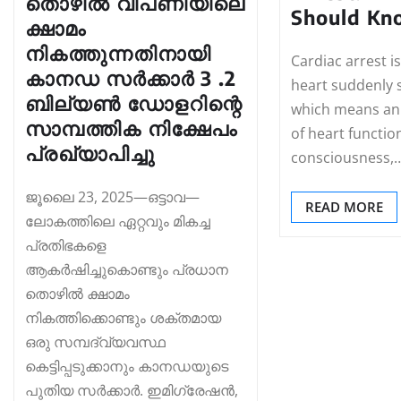
തൊഴിൽ വിപണിയിലെ
Should Kn
ക്ഷാമം
നികത്തുന്നതിനായി
Cardiac arrest i
കാനഡ സർക്കാർ 3 .2
heart suddenly 
ബില്യൺ ഡോളറിന്റെ
which means an
സാമ്പത്തിക നിക്ഷേപം
of heart functio
പ്രഖ്യാപിച്ചു
consciousness,
ജൂലൈ 23, 2025—ഒട്ടാവ—
READ MORE
ലോകത്തിലെ ഏറ്റവും മികച്ച
പ്രതിഭകളെ
ആകർഷിച്ചുകൊണ്ടും പ്രധാന
തൊഴിൽ ക്ഷാമം
നികത്തിക്കൊണ്ടും ശക്തമായ
ഒരു സമ്പദ്‌വ്യവസ്ഥ
കെട്ടിപ്പടുക്കാനും കാനഡയുടെ
പുതിയ സർക്കാർ. ഇമിഗ്രേഷൻ,