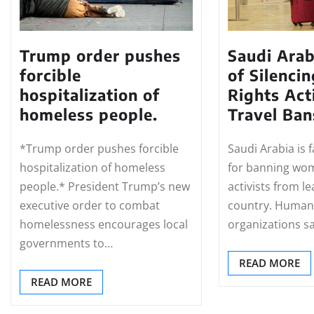
Trump order pushes
Saudi Ara
forcible
of Silenc
hospitalization of
Rights Act
homeless people.
Travel Ban
*Trump order pushes forcible
Saudi Arabia is f
hospitalization of homeless
for banning wom
people.* President Trump’s new
activists from l
executive order to combat
country. Human 
homelessness encourages local
organizations s
governments to…
READ MORE
READ MORE