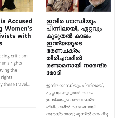
bia Accused
ഇന്ദിര ഗാന്ധിയും
ing Women’s
പിന്നിലായി, ഏറ്റവും
ivists with
കൂടുതൽ കാലം
s
ഇന്ത്യയുടെ
ഭരണചക്രം
acing criticism
തിരിച്ചവരിൽ
en’s rights
രണ്ടാമനായി നരേന്ദ്ര
eaving the
മോദി
rights
ay these travel…
ഇന്ദിര ഗാന്ധിയും പിന്നിലായി,
ഏറ്റവും കൂടുതൽ കാലം
ഇന്ത്യയുടെ ഭരണചക്രം
തിരിച്ചവരിൽ രണ്ടാമനായി
നരേന്ദ്ര മോദി; മുന്നിൽ നെഹ്റു