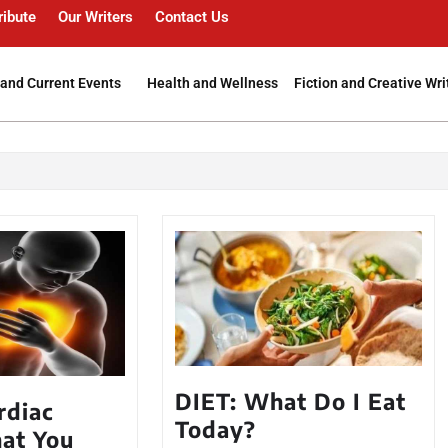
ribute
Our Writers
Contact Us
and Current Events
Health and Wellness
Fiction and Creative Wri
DIET: What Do I Eat
rdiac
Today?
hat You