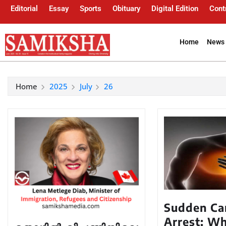
Editorial
Essay
Sports
Obituary
Digital Edition
Cont
Home
News 
Home
2025
July
26
Sudden Ca
Arrest: W