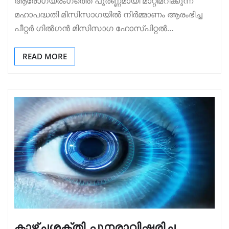
ആരോഗ്യരംഗത്തെ പൂർണ്ണമായി മാറ്റിമറിക്കുന്ന
മഹാപദ്ധതി മിസിസാഗയിൽ നിർമ്മാണം ആരംഭിച്ച
പീറ്റർ ഗിൽഗൻ മിസിസാഗ ഹോസ്പിറ്റൽ…
READ MORE
കാഴ്ച്ചശക്തി പുനരാവിഷ്കരിച്ച