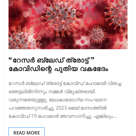
“റേസർ ബ്ലേഡ് ത്രോട്ട് ”
കോവിഡിന്റെ പുതിയ വകഭേദം
റേസർ ബ്ലേഡ് ത്രോട്ട് കോവിഡ് മഹാമാരി വിതച്ച
ഞെട്ടലിൽനിന്നും നമ്മൾ വിമുക്തരായി
വരുന്നതേയുള്ളു. ലോകാരോഗ്യ സംഘടന
പറഞ്ഞതനുസരിച്ചു, 2023 മെയ് മാസത്തിൽ
കോവിഡ്-19 മഹാമാരി അവസാനിച്ചു. എങ്കിലും…
READ MORE