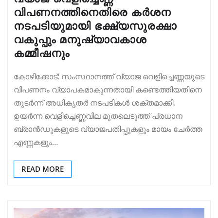
വിപണനത്തിനെതിരെ കർശന
നടപടിയുമായി ഭക്ഷ്യസുരക്ഷാ
വകുപ്പും മനുഷ്യാവകാശ
കമ്മീഷനും
കോഴിക്കോട്: സംസ്ഥാനത്ത് വ്യാജ വെളിച്ചെണ്ണയുടെ
വിപണനം വ്യാപകമാകുന്നതായി കണ്ടെത്തിയതിനെ
തുടർന്ന് അധികൃതർ നടപടികൾ ശക്തമാക്കി.
ഉയർന്ന വെളിച്ചെണ്ണവില മുതലെടുത്ത് പ്രധാന
ബ്രാൻഡുകളുടെ വ്യാജപതിപ്പുകളും മായം ചേർത്ത
എണ്ണകളും…
READ MORE