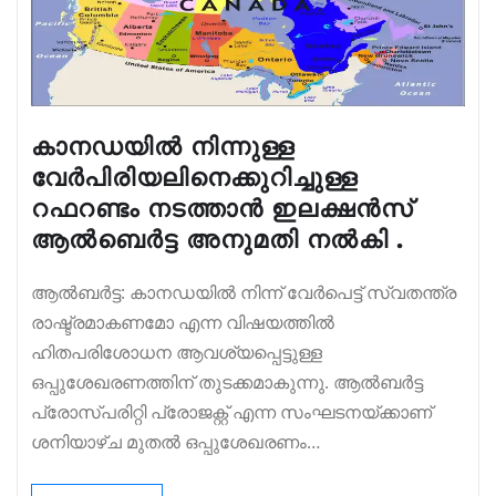
കാനഡയിൽ നിന്നുള്ള
വേർപിരിയലിനെക്കുറിച്ചുള്ള
റഫറണ്ടം നടത്താൻ ഇലക്ഷൻസ്
ആൽബെർട്ട അനുമതി നൽകി .
ആൽബർട്ട: കാനഡയിൽ നിന്ന് വേർപെട്ട് സ്വതന്ത്ര
രാഷ്ട്രമാകണമോ എന്ന വിഷയത്തിൽ
ഹിതപരിശോധന ആവശ്യപ്പെട്ടുള്ള
ഒപ്പുശേഖരണത്തിന് തുടക്കമാകുന്നു. ആൽബർട്ട
പ്രോസ്പരിറ്റി പ്രോജക്റ്റ് എന്ന സംഘടനയ്ക്കാണ്
ശനിയാഴ്ച മുതൽ ഒപ്പുശേഖരണം…