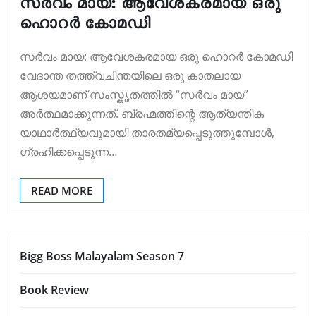
സർവം മായ: ആവേശകരമായ ഒരു
ഹൊറർ കോമഡി
സർവം മായ: ആവേശകരമായ ഒരു ഹൊറർ കോമഡി
വേദാന്ത തത്ത്വചിന്തയിലെ ഒരു കാതലായ
ആശയമാണ് സംസ്കൃതത്തിൽ “സർവം മായ”
അർത്ഥമാക്കുന്നത്. ബ്രഹ്മത്തിന്റെ ആത്യന്തിക
യാഥാർത്ഥ്യവുമായി താരതമ്യപ്പെടുത്തുമ്പോൾ,
ഗ്രഹിക്കപ്പെടുന്ന…
READ MORE
Bigg Boss Malayalam Season 7
Book Review