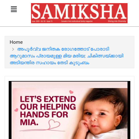
Home
അപൂർവ്വ ജനിതക രോഗത്തോട് പോരാടി
ആറുമാസം പ്രായമുള്ള മിയ മരിയ; ചികിത്സയ്ക്കായി
അടിയന്തിര സഹായം തേടി കുടുംബം