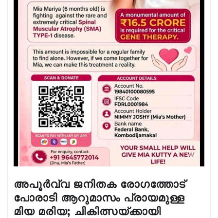
അപൂർവ്വ ജനിതക രോഗത്തോട്
പോരാടി ആറുമാസം പ്രായമുള്ള
മിയ മരിയ; ചികിത്സയ്ക്കായി