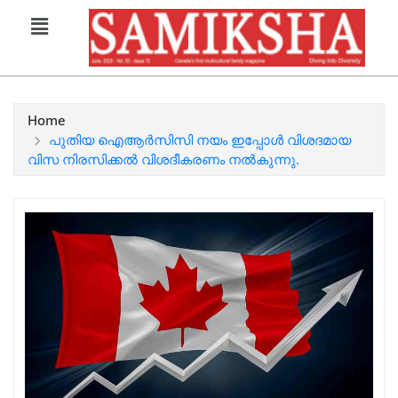
Home
പുതിയ ഐആർസിസി നയം ഇപ്പോൾ വിശദമായ
വിസ നിരസിക്കൽ വിശദീകരണം നൽകുന്നു.