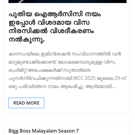
പുതിയ ഐആർസിസി നയം
ഇപ്പോൾ വിശദമായ വിസ
നിരസിക്കൽ വിശദീകരണം
നൽകുന്നു.
കാനഡയിലെ ഇമിഗ്രേഷൻ സംവിധാനത്തിൽ വൻ
മാറ്റമുണ്ടാക്കിക്കൊണ്ട്, ലോകമെമ്പാടുമുള്ള വിസ,
പെർമിറ്റ് അപേക്ഷകർക്ക് സുതാര്യത
പുനർനിർവചിക്കുന്നതിനായി IRCC 2025 ജൂലൈ 29-ന്
ഒരു പരിവർത്തന നയം ആരംഭിച്ചു. ആദ്യമായി,…
READ MORE
Bigg Boss Malayalam Season 7