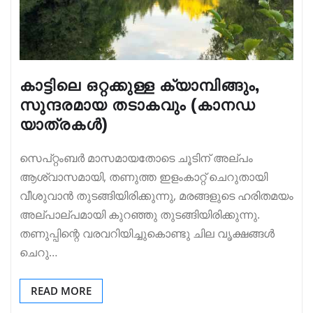
കാട്ടിലെ ഒറ്റക്കുള്ള ക്യാമ്പിങ്ങും,
സുന്ദരമായ തടാകവും (കാനഡ
യാത്രകൾ)
സെപ്‌റ്റംബർ മാസമായതോടെ ചൂടിന് അല്പം
ആശ്വാസമായി, തണുത്ത ഇളംകാറ്റ് ചെറുതായി
വീശുവാൻ തുടങ്ങിയിരിക്കുന്നു, മരങ്ങളുടെ ഹരിതമയം
അല്പാല്പമായി കുറഞ്ഞു തുടങ്ങിയിരിക്കുന്നു.
തണുപ്പിന്റെ വരവറിയിച്ചുകൊണ്ടു ചില വൃക്ഷങ്ങൾ
ചെറു…
READ MORE