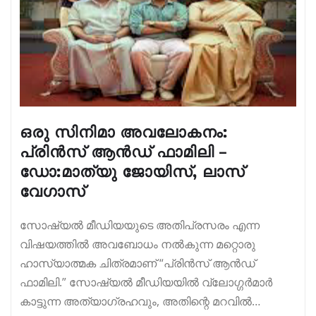
ഒരു സിനിമാ അവലോകനം:
പ്രിൻസ് ആൻഡ് ഫാമിലി –
ഡോ:മാത്യു ജോയിസ്, ലാസ്‌
വേഗാസ്
സോഷ്യൽ മീഡിയയുടെ അതിപ്രസരം എന്ന
വിഷയത്തിൽ അവബോധം നൽകുന്ന മറ്റൊരു
ഹാസ്യാത്മക ചിത്രമാണ് “പ്രിൻസ് ആൻഡ്
ഫാമിലി.” സോഷ്യൽ മീഡിയയിൽ വ്ലോഗ്ഗർമാർ
കാട്ടുന്ന അത്യാഗ്രഹവും, അതിന്റെ മറവിൽ…