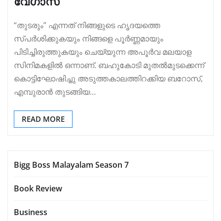
വേഗാസ്
“തുടരും” എന്നത് നിങ്ങളുടെ ഹൃദയത്തെ
സ്പർശിക്കുകയും നിങ്ങളെ പൂർണ്ണമായും
പിടിച്ചിരുത്തുകയും ചെയ്യുന്ന അപൂർവ മലയാള
സിനിമകളിൽ ഒന്നാണ്. ബഹുകോടി മുതൽമുടക്കെന്ന്
കൊട്ടിഘോഷിച്ചു അടുത്തകാലത്തിറക്കിയ ബറോസ്,
എമ്പുരാൻ തുടങ്ങിയ…
READ MORE
Bigg Boss Malayalam Season 7
Book Review
Business