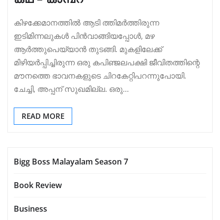
കിഴക്കേമാനത്തിൽ ആടി ത്തിമർത്തിരുന്ന
ഇടിമിന്നലുകൾ പിൻവാങ്ങിയപ്പോൾ, മഴ
ആർത്തുപെയ്യാൻ തുടങ്ങി. മുകളിലേക്ക്
മിഴിയർപ്പിച്ചിരുന്ന ഒരു കപിഞ്ജലപക്ഷി ജീവിതത്തിന്റെ
മൗനത്തെ ഭാവനകളുടെ ചിറകേറ്റിപറന്നുപോയി.
ചേച്ചി, അപ്പന് സുഖമില്ല. ഒരു…
READ MORE
Bigg Boss Malayalam Season 7
Book Review
Business