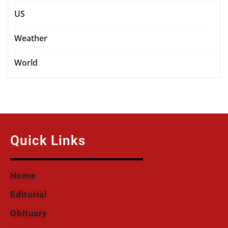
US
Weather
World
Quick Links
Home
Editorial
Obituary