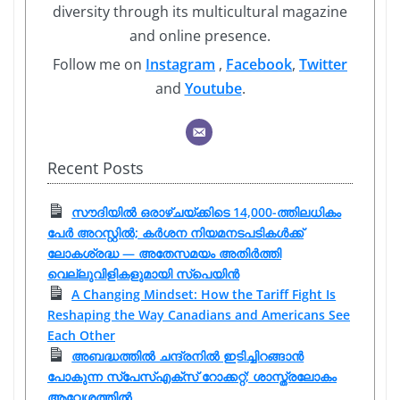
diversity through its multicultural magazine
and online presence.
Follow me on
Instagram
,
Facebook
,
Twitter
and
Youtube
.
Recent Posts
സൗദിയിൽ ഒരാഴ്ചയ്ക്കിടെ 14,000-ത്തിലധികം
പേർ അറസ്റ്റിൽ; കർശന നിയമനടപടികൾക്ക്
ലോകശ്രദ്ധ — അതേസമയം അതിർത്തി
വെല്ലുവിളികളുമായി സ്പെയിൻ
A Changing Mindset: How the Tariff Fight Is
Reshaping the Way Canadians and Americans See
Each Other
അബദ്ധത്തിൽ ചന്ദ്രനിൽ ഇടിച്ചിറങ്ങാൻ
പോകുന്ന സ്പേസ്‌എക്‌സ് റോക്കറ്റ്; ശാസ്ത്രലോകം
ആവേശത്തിൽ