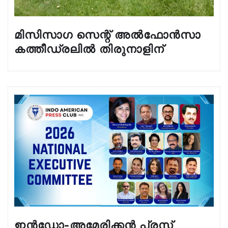
മിസിസാഗ സെന്റ് അൽഫോൻസാ
കത്തീഡ്രലിൽ തിരുനാളിന്
ഇൻഡോ-അമേരിക്കൻ പ്രസ്