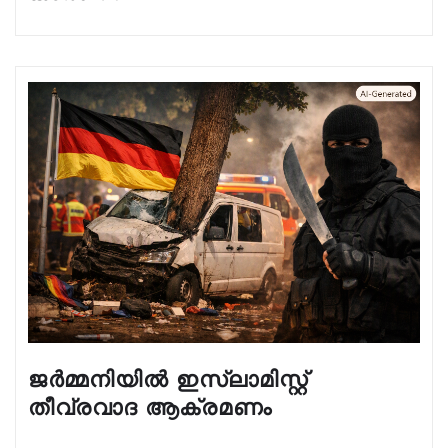
ജർമ്മനിയിൽ ഇസ്ലാമിസ്റ്റ്
തീവ്രവാദ ആക്രമണം