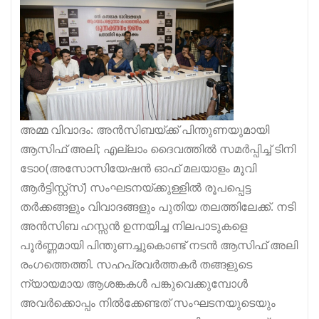
അമ്മ വിവാദം: അൻസിബയ്ക്ക് പിന്തുണയുമായി
ആസിഫ് അലി; എല്ലാം ദൈവത്തിൽ സമർപ്പിച്ച് ടിനി
ടോo(അസോസിയേഷൻ ഓഫ് മലയാളം മൂവി
ആർട്ടിസ്റ്റ്സ്) സംഘടനയ്ക്കുള്ളിൽ രൂപപ്പെട്ട
തർക്കങ്ങളും വിവാദങ്ങളും പുതിയ തലത്തിലേക്ക്. നടി
അൻസിബ ഹസ്സൻ ഉന്നയിച്ച നിലപാടുകളെ
പൂർണ്ണമായി പിന്തുണച്ചുകൊണ്ട് നടൻ ആസിഫ് അലി
രംഗത്തെത്തി. സഹപ്രവർത്തകർ തങ്ങളുടെ
ന്യായമായ ആശങ്കകൾ പങ്കുവെക്കുമ്പോൾ
അവർക്കൊപ്പം നിൽക്കേണ്ടത് സംഘടനയുടെയും