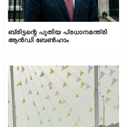
ബ്രിട്ടന്റെ പുതിയ പ്രധാനമന്ത്രി
ആൻഡി ബേൺഹാം