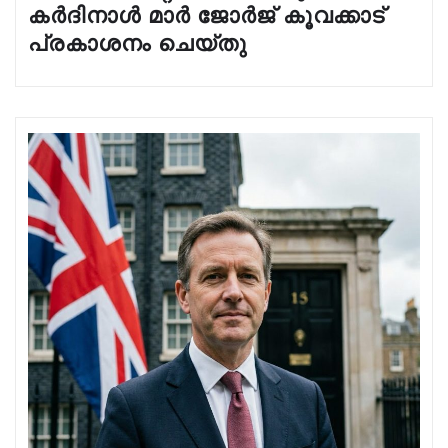
കർദിനാൾ മാർ ജോർജ് കൂവക്കാട്
പ്രകാശനം ചെയ്തു