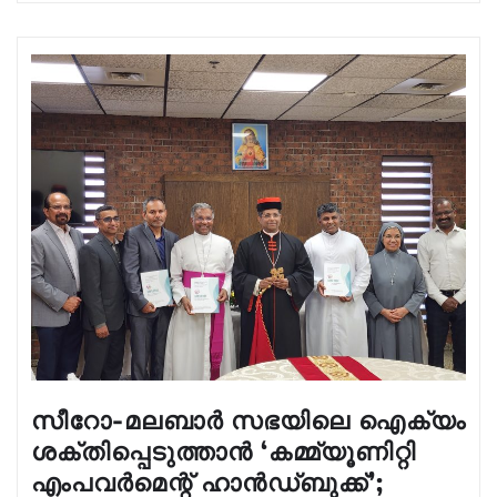
സീറോ-മലബാർ സഭയിലെ ഐക്യം
ശക്തിപ്പെടുത്താൻ ‘കമ്മ്യൂണിറ്റി
എംപവർമെന്റ് ഹാൻഡ്‌ബുക്ക്’;