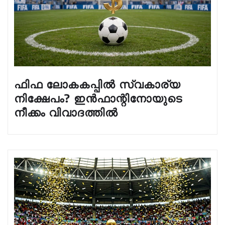
ഫിഫ ലോകകപ്പിൽ സ്വകാര്യ
നിക്ഷേപം? ഇൻഫാന്റിനോയുടെ
നീക്കം വിവാദത്തിൽ