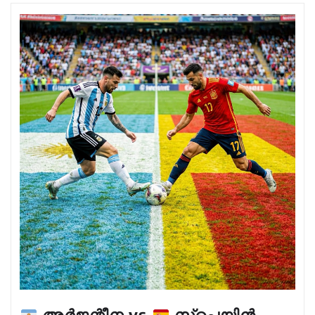
അർജന്റീന vs
സ്പെയിൻ –