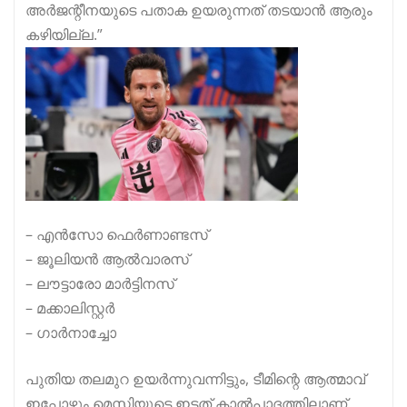
അർജന്റീനയുടെ പതാക ഉയരുന്നത് തടയാൻ ആരും
കഴിയില്ല.”
– എൻസോ ഫെർണാണ്ടസ്
– ജൂലിയൻ ആൽവാരസ്
– ലൗട്ടാരോ മാർട്ടിനസ്
– മക്കാലിസ്റ്റർ
– ഗാർനാച്ചോ
പുതിയ തലമുറ ഉയർന്നുവന്നിട്ടും, ടീമിന്റെ ആത്മാവ്
ഇപ്പോഴും മെസ്സിയുടെ ഇടത് കാൽപാദത്തിലാണ്.