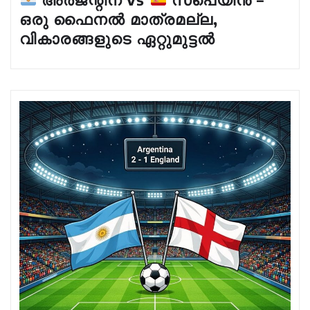
ഒരു ഫൈനൽ മാത്രമല്ല,
വികാരങ്ങളുടെ ഏറ്റുമുട്ടൽ