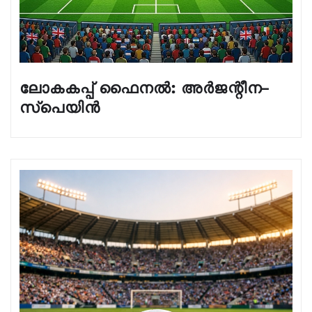
ലോകകപ്പ് ഫൈനൽ: അർജന്റീന–
സ്പെയിൻ