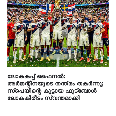
ലോകകപ്പ് ഫൈനൽ:
അർജന്റീനയുടെ തന്ത്രം തകർന്നു;
സ്പെയിന്റെ കൂട്ടായ ഫുട്ബോൾ
ലോകകിരീടം സ്വന്തമാക്കി