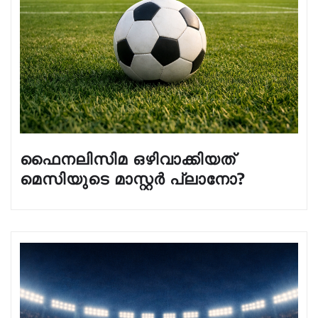
ഫൈനലിസിമ ഒഴിവാക്കിയത്
മെസിയുടെ മാസ്റ്റർ പ്ലാനോ?