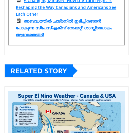
A Changing Mindset: How the Tariff Fight Is
Reshaping the Way Canadians and Americans See
Each Other
അബദ്ധത്തിൽ ചന്ദ്രനിൽ ഇടിച്ചിറങ്ങാൻ
പോകുന്ന സ്പേസ്‌എക്‌സ് റോക്കറ്റ്; ശാസ്ത്രലോകം
ആവേശത്തിൽ
RELATED STORY