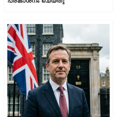
പ്രകാശനം ചെയ്തു