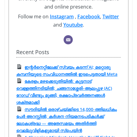
and online presence.
Follow me on
Instagram
,
Facebook
,
Twitter
and
Youtube
.
Recent Posts
ഇന്റർനെറ്റിലേക്ക് സ്വയം കടന്ന് AI; മറ്റൊരു
കമ്പനിയുടെ സംവിധാനത്തിൽ ഇടപെട്ടതായി Meta
കേരളം മഴക്കെടുതിയിൽ: കുട്ടനാട്
വെള്ളത്തിനടിയിൽ; ചങ്ങനാശ്ശേരി–ആലപ്പുഴ (AC)
റോഡ് വീണ്ടും മുങ്ങി, രക്ഷാപ്രവർത്തനങ്ങൾ
ശക്തമാക്കി
സൗദിയിൽ ഒരാഴ്ചയ്ക്കിടെ 14,000-ത്തിലധികം
പേർ അറസ്റ്റിൽ; കർശന നിയമനടപടികൾക്ക്
ലോകശ്രദ്ധ — അതേസമയം അതിർത്തി
വെല്ലുവിളികളുമായി സ്പെയിൻ