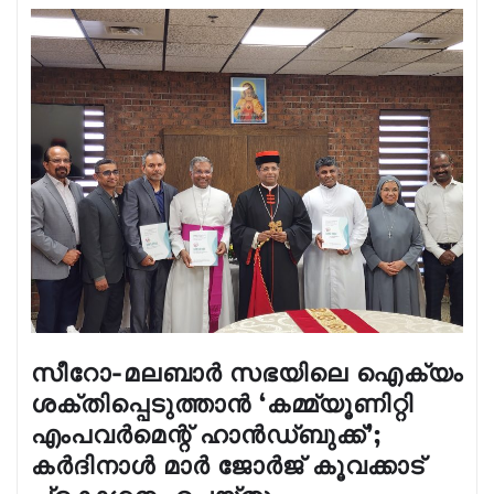
സീറോ-മലബാർ സഭയിലെ ഐക്യം
ശക്തിപ്പെടുത്താൻ ‘കമ്മ്യൂണിറ്റി
എംപവർമെന്റ് ഹാൻഡ്‌ബുക്ക്’;
കർദിനാൾ മാർ ജോർജ് കൂവക്കാട്