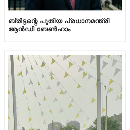
ബ്രിട്ടന്റെ പുതിയ പ്രധാനമന്ത്രി
ആൻഡി ബേൺഹാം