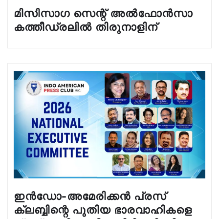
മിസിസാഗ സെന്റ് അൽഫോൻസാ
കത്തീഡ്രലിൽ തിരുനാളിന്
ഇൻഡോ-അമേരിക്കൻ പ്രസ്
ക്ലബ്ബിന്റെ പുതിയ ഭാരവാഹികളെ