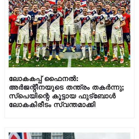
ലോകകപ്പ് ഫൈനൽ:
അർജന്റീനയുടെ തന്ത്രം തകർന്നു;
സ്പെയിന്റെ കൂട്ടായ ഫുട്ബോൾ
ലോകകിരീടം സ്വന്തമാക്കി