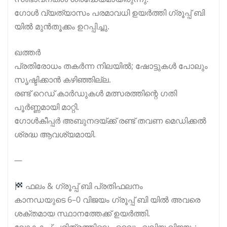
ഗോൾ വ്യത്യാസം പരമാവധി ഉയർത്തി ഗ്രൂപ്പ് ബി
യിൽ മുൻതൂക്കം ഉറപ്പിച്ചു.
ഖത്തർ
പ്രതിരോധം തകർന്ന നിലയിൽ; ഷോട്ടുകൾ പോലും
സൃഷ്ടിക്കാൻ കഴിഞ്ഞില്ല.
രണ്ട് റെഡ് കാർഡുകൾ മത്സരത്തിന്റെ ഗതി
പൂർണ്ണമായി മാറ്റി.
ഗോൾകീപ്പർ അബുനദയ്ക്ക് രണ്ട് തവണ മെഡിക്കൽ
ശ്രദ്ധ ആവശ്യമായി.
—
ഫലം & ഗ്രൂപ്പ് ബി പ്രതിഫലനം
കാനഡയുടെ 6–0 വിജയം ഗ്രൂപ്പ് ബി യിൽ അവരെ
ശക്തമായ സ്ഥാനത്തേക്ക് ഉയർത്തി.