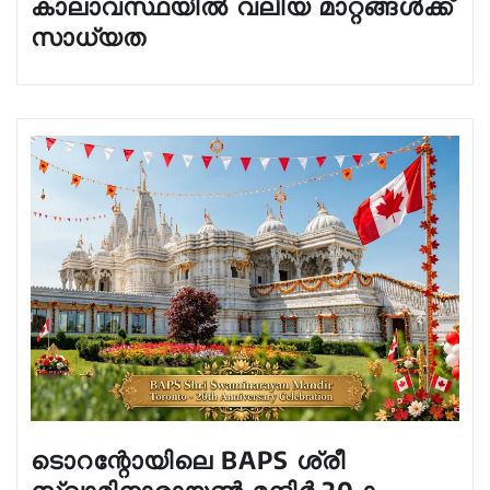
കാലാവസ്ഥയിൽ വലിയ മാറ്റങ്ങൾക്ക്
സാധ്യത
ടൊറന്റോയിലെ BAPS ശ്രീ
സ്വാമിനാരായൺ മന്ദിർ 20-ാം