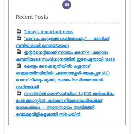
Recent Posts
Today’s important news
“ബന്ധം കൂടുതൽ ശക്തമാക്കും” — മോദിക്ക്
നന്ദിയുമായി നെതന്യാഹു
ഇന്റർനെറ്റിലേക്ക് സ്വയം കടന്ന് AI; മറ്റൊരു
കമ്പനിയുടെ സംവിധാനത്തിൽ ഇടപെട്ടതായി Meta
കേരളം മഴക്കെടുതിയിൽ: കുട്ടനാട്
വെള്ളത്തിനടിയിൽ; ചങ്ങനാശ്ശേരി–ആലപ്പുഴ (AC)
റോഡ് വീണ്ടും മുങ്ങി, രക്ഷാപ്രവർത്തനങ്ങൾ
ശക്തമാക്കി
സൗദിയിൽ ഒരാഴ്ചയ്ക്കിടെ 14,000-ത്തിലധികം
പേർ അറസ്റ്റിൽ; കർശന നിയമനടപടികൾക്ക്
ലോകശ്രദ്ധ — അതേസമയം അതിർത്തി
വെല്ലുവിളികളുമായി സ്പെയിൻ