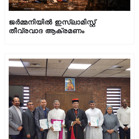
ജർമ്മനിയിൽ ഇസ്ലാമിസ്റ്റ്
തീവ്രവാദ ആക്രമണം