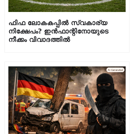
ഫിഫ ലോകകപ്പിൽ സ്വകാര്യ
നിക്ഷേപം? ഇൻഫാന്റിനോയുടെ
നീക്കം വിവാദത്തിൽ