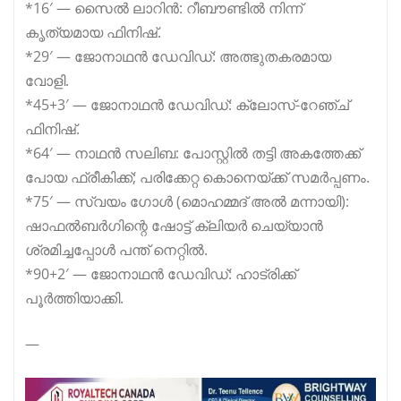
*16′ — സൈൽ ലാറിൻ: റീബൗണ്ടിൽ നിന്ന്
കൃത്യമായ ഫിനിഷ്.
*29′ — ജോനാഥൻ ഡേവിഡ്: അത്ഭുതകരമായ
വോളി.
*45+3′ — ജോനാഥൻ ഡേവിഡ്: ക്ലോസ്-റേഞ്ച്
ഫിനിഷ്.
*64′ — നാഥൻ സലിബ: പോസ്റ്റിൽ തട്ടി അകത്തേക്ക്
പോയ ഫ്രീകിക്ക്; പരിക്കേറ്റ കൊനെയ്ക്ക് സമർപ്പണം.
*75′ — സ്വയം ഗോൾ (മൊഹമ്മദ് അൽ മന്നായി):
ഷാഫൽബർഗിന്റെ ഷോട്ട് ക്ലിയർ ചെയ്യാൻ
ശ്രമിച്ചപ്പോൾ പന്ത് നെറ്റിൽ.
*90+2′ — ജോനാഥൻ ഡേവിഡ്: ഹാട്രിക്ക്
പൂർത്തിയാക്കി.
—