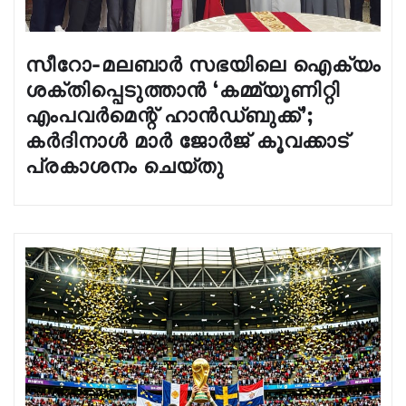
സീറോ-മലബാർ സഭയിലെ ഐക്യം
ശക്തിപ്പെടുത്താൻ ‘കമ്മ്യൂണിറ്റി
എംപവർമെന്റ് ഹാൻഡ്‌ബുക്ക്’;
കർദിനാൾ മാർ ജോർജ് കൂവക്കാട്
പ്രകാശനം ചെയ്തു