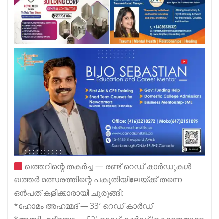
ഖത്തറിന്റെ തകർച്ച — രണ്ട് റെഡ് കാർഡുകൾ
ഖത്തർ മത്സരത്തിന്റെ പകുതിയിലേയ്ക്ക് തന്നെ
ഒൻപത് കളിക്കാരായി ചുരുങ്ങി:
*ഹോമം അഹമ്മദ് — 33′ റെഡ് കാർഡ്