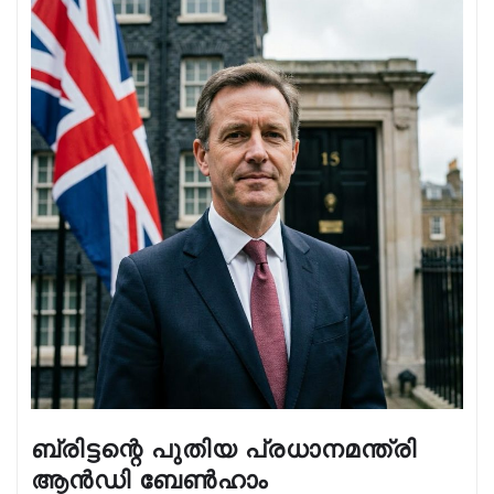
ബ്രിട്ടന്റെ പുതിയ പ്രധാനമന്ത്രി
ആൻഡി ബേൺഹാം