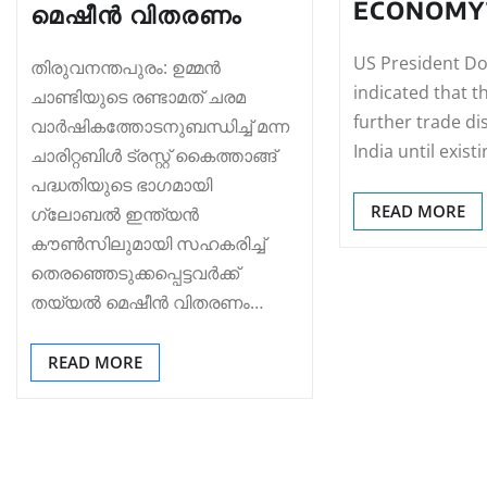
ECONOMY
മെഷീൻ വിതരണം
US President D
തിരുവനന്തപുരം: ഉമ്മൻ
indicated that t
ചാണ്ടിയുടെ രണ്ടാമത് ചരമ
further trade di
വാർഷികത്തോടനുബന്ധിച്ച് മന്ന
India until exist
ചാരിറ്റബിൾ ട്രസ്റ്റ് കൈത്താങ്ങ്
പദ്ധതിയുടെ ഭാഗമായി
READ MORE
ഗ്ലോബൽ ഇന്ത്യൻ
കൗൺസിലുമായി സഹകരിച്ച്
തെരഞ്ഞെടുക്കപ്പെട്ടവർക്ക്
തയ്യൽ മെഷീൻ വിതരണം…
READ MORE