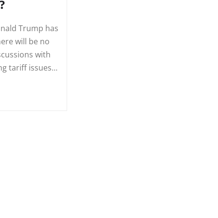
?
onald Trump has
here will be no
scussions with
ing tariff issues…