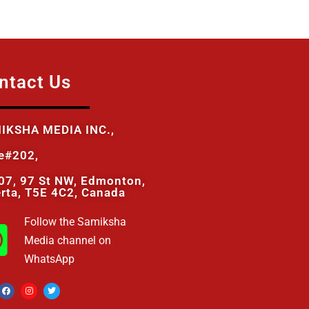
ntact Us
IKSHA MEDIA INC.,
te#202,
07, 97 St NW, Edmonton,
erta, T5E 4C2, Canada
Follow the Samiksha
Media channel on
WhatsApp