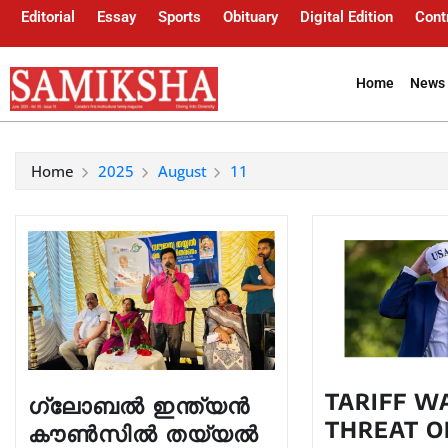
Editorial
Essay
Sports
Obituary
Digital Edition
Cont
Home
News 
Home
2025
August
11
TARIFF W
ഗ്ലോബൽ ഇന്ത്യൻ
THREAT O
കൗൺസിൽ തയ്യൽ