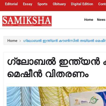
Editorial
Essay
Sports
Obituary
Digital Edition
Cont
Home
News 
Home
ഗ്ലോബൽ ഇന്ത്യൻ കൗൺസിൽ തയ്യൽ മെഷീ
ഗ്ലോബൽ ഇന്ത്യ
മെഷീൻ വിതരണം