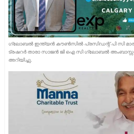
ഗ്ലോബൽ ഇന്ത്യൻ കൗൺസിൽ പ്രസിഡന്റ് പി സി മാത്
ട്രഷറർ താരാ സാജൻ ജി ഐ സി ഗ്ലോബൽ അംബാസ്സ
അറിയിച്ചു.