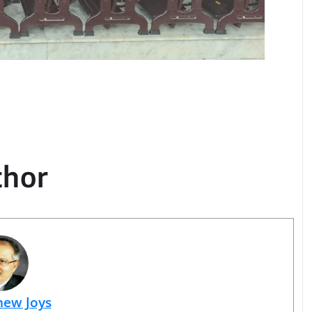
thor
hew Joys