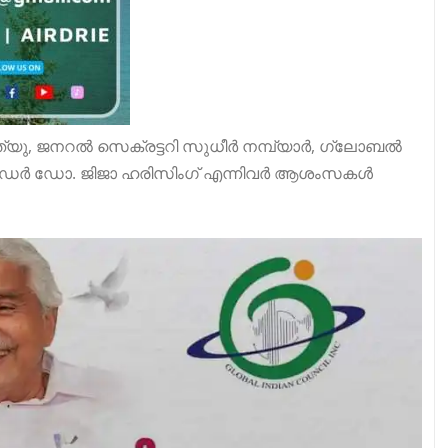
യു, ജനറൽ സെക്രട്ടറി സുധീർ നമ്പ്യാർ, ഗ്ലോബൽ
ഡർ ഡോ. ജിജാ ഹരിസിംഗ് എന്നിവർ ആശംസകൾ