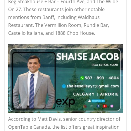
Keg Steakhouse + Bar – Fourth Ave, and The Wilde
On 27. These restaurants join other notable
mentions from Banff, including Waldhaus
Restaurant, The Vermillion Room, Rundle Bar,
Castello Italiana, and 1888 Chop House.
According to Matt Davis, senior country director of
OpenTable Canada, the list offers great inspiration