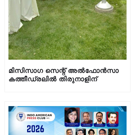
മിസിസാഗ സെന്റ് അൽഫോൻസാ
കത്തീഡ്രലിൽ തിരുനാളിന്