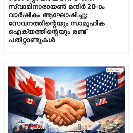
സ്വാമിനാരായൺ മന്ദിർ 20-ാം
വാർഷികം ആഘോഷിച്ചു;
സേവനത്തിന്റെയും സാമൂഹിക
ഐക്യത്തിന്റെയും രണ്ട്
പതിറ്റാണ്ടുകൾ