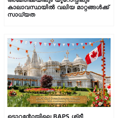
കാലാവസ്ഥയിൽ വലിയ മാറ്റങ്ങൾക്ക്
സാധ്യത
ടൊറന്റോയിലെ BAPS ശ്രീ