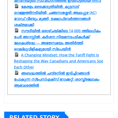
കമ്പനിയുടെ സംവിധാനത്തിൽ ഇടപെട്ടതായി Meta
കേരളം മഴക്കെടുതിയിൽ: കുട്ടനാട്
വെള്ളത്തിനടിയിൽ; ചങ്ങനാശ്ശേരി–ആലപ്പുഴ (AC)
റോഡ് വീണ്ടും മുങ്ങി, രക്ഷാപ്രവർത്തനങ്ങൾ
ശക്തമാക്കി
സൗദിയിൽ ഒരാഴ്ചയ്ക്കിടെ 14,000-ത്തിലധികം
പേർ അറസ്റ്റിൽ; കർശന നിയമനടപടികൾക്ക്
ലോകശ്രദ്ധ — അതേസമയം അതിർത്തി
വെല്ലുവിളികളുമായി സ്പെയിൻ
A Changing Mindset: How the Tariff Fight Is
Reshaping the Way Canadians and Americans See
Each Other
അബദ്ധത്തിൽ ചന്ദ്രനിൽ ഇടിച്ചിറങ്ങാൻ
പോകുന്ന സ്പേസ്‌എക്‌സ് റോക്കറ്റ്; ശാസ്ത്രലോകം
ആവേശത്തിൽ
RELATED STORY