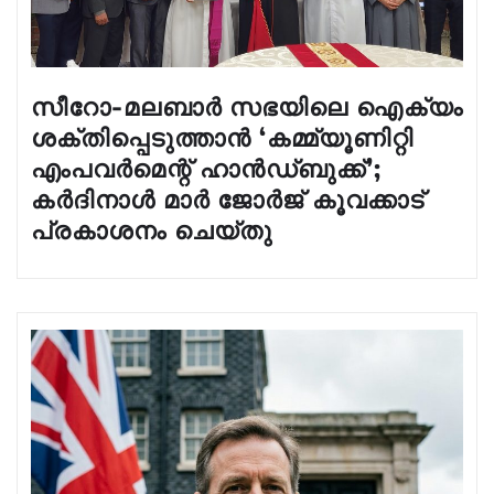
സീറോ-മലബാർ സഭയിലെ ഐക്യം
ശക്തിപ്പെടുത്താൻ ‘കമ്മ്യൂണിറ്റി
എംപവർമെന്റ് ഹാൻഡ്‌ബുക്ക്’;
കർദിനാൾ മാർ ജോർജ് കൂവക്കാട്
പ്രകാശനം ചെയ്തു