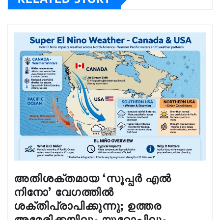
അതിശക്തമായ ‘സൂപ്പർ എൽ
നിനോ’ വേഗത്തിൽ
ശക്തിപ്രാപിക്കുന്നു; ഉത്തര
അമേരിക്കയിലും യൂറോപ്പിലും