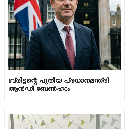
ബ്രിട്ടന്റെ പുതിയ പ്രധാനമന്ത്രി
ആൻഡി ബേൺഹാം