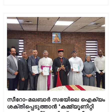
സീറോ-മലബാർ സഭയിലെ ഐക്യം
ശക്തിപ്പെടുത്താൻ ‘കമ്മ്യൂണിറ്റി