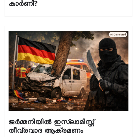
കാർണി?
ജർമ്മനിയിൽ ഇസ്ലാമിസ്റ്റ്
തീവ്രവാദ ആക്രമണം