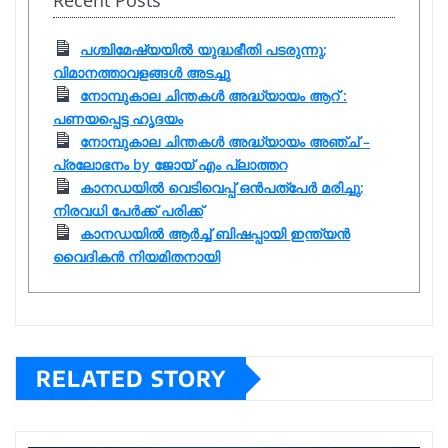
Recent Posts
പശ്ചിമേഷ്യയിൽ യുദ്ധഭീതി പടരുന്നു;
വിമാനത്താവളങ്ങൾ അടച്ചു
നോമ്പുകാല ചിന്തകൾ അദ്ധ്യായം ആറ് :
പണയപ്പെട്ട ഹൃദയം
നോമ്പുകാല ചിന്തകൾ അദ്ധ്യായം അഞ്ച് –
പ്രലോഭനം by ജോയ് എം പ്ലാത്തറ
കാനഡയിൽ വെടിവെപ്പ് ഒൻപത്‌പേർ മരിച്ചു;
നിരവധി പേർക്ക് പരിക്ക്
കാനഡയിൽ ആർച്ച് ബിഷപ്പായി ഇന്ത്യൻ
വൈദികൻ നിയമിതനായി
RELATED STORY