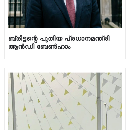
ബ്രിട്ടന്റെ പുതിയ പ്രധാനമന്ത്രി
ആൻഡി ബേൺഹാം