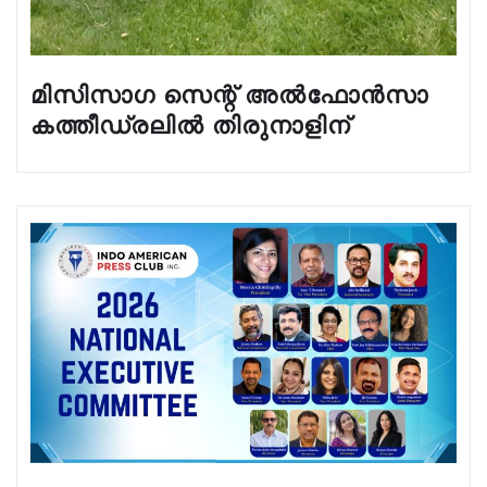
മിസിസാഗ സെന്റ് അൽഫോൻസാ
കത്തീഡ്രലിൽ തിരുനാളിന്