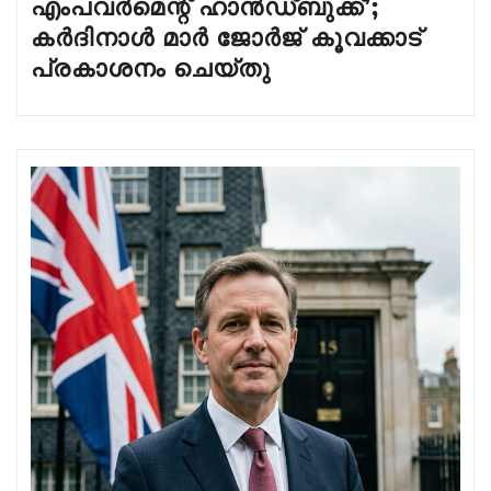
എംപവർമെന്റ് ഹാൻഡ്‌ബുക്ക്’;
കർദിനാൾ മാർ ജോർജ് കൂവക്കാട്
പ്രകാശനം ചെയ്തു