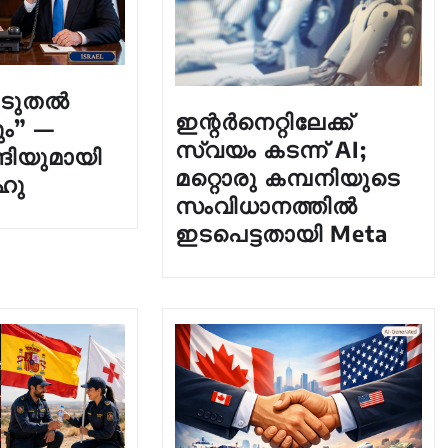
ൂടുതൽ
ഇന്റർനെറ്റിലേക്ക്
ും” —
സ്വയം കടന്ന് AI;
ന്ദിയുമായി
മറ്റൊരു കമ്പനിയുടെ
ഹു
സംവിധാനത്തിൽ
ഇടപെട്ടതായി Meta