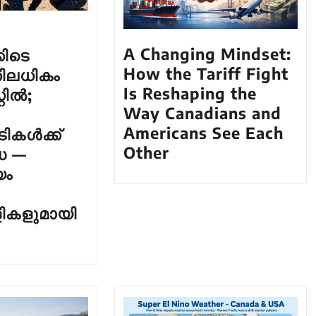
A Changing Mindset:
കിടെ
How the Tariff Fight
തിലധികം
Is Reshaping the
റിൽ;
Way Canadians and
Americans See Each
ികൾക്ക്
Other
ധ —
ം
ളികളുമായി