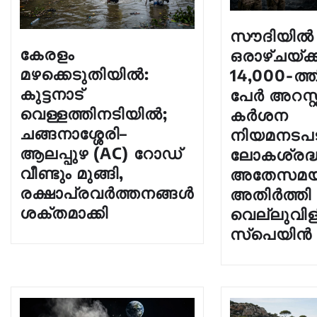
സൗദിയിൽ
കേരളം
ഒരാഴ്ചയ്ക്
മഴക്കെടുതിയിൽ:
14,000-ത്
കുട്ടനാട്
പേർ അറസ്റ്
വെള്ളത്തിനടിയിൽ;
കർശന
ചങ്ങനാശ്ശേരി–
നിയമനടപട
ആലപ്പുഴ (AC) റോഡ്
ലോകശ്രദ്
വീണ്ടും മുങ്ങി,
അതേസമയ
രക്ഷാപ്രവർത്തനങ്ങൾ
അതിർത്തി
ശക്തമാക്കി
വെല്ലുവി
സ്പെയിൻ