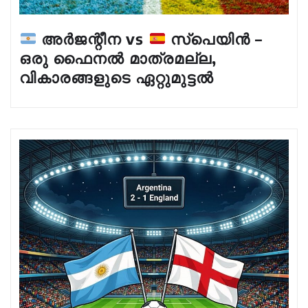
അർജന്റീന vs
സ്പെയിൻ –
ഒരു ഫൈനൽ മാത്രമല്ല,
വികാരങ്ങളുടെ ഏറ്റുമുട്ടൽ