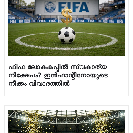
ഫിഫ ലോകകപ്പിൽ സ്വകാര്യ
നിക്ഷേപം? ഇൻഫാന്റിനോയുടെ
നീക്കം വിവാദത്തിൽ