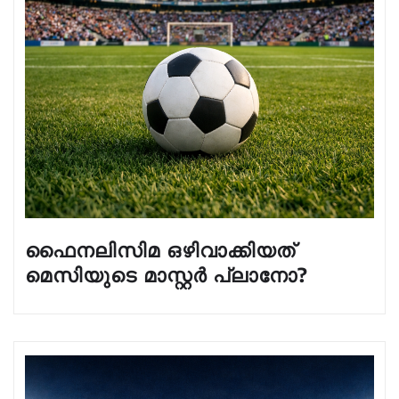
ഫൈനലിസിമ ഒഴിവാക്കിയത്
മെസിയുടെ മാസ്റ്റർ പ്ലാനോ?