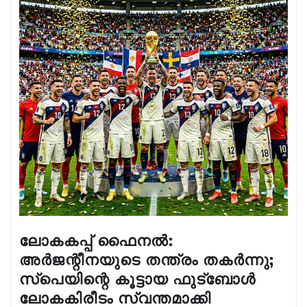
ലോകകപ്പ് ഫൈനൽ:
അർജന്റീനയുടെ തന്ത്രം തകർന്നു;
സ്പെയിന്റെ കൂട്ടായ ഫുട്ബോൾ
ലോകകിരീടം സ്വന്തമാക്കി