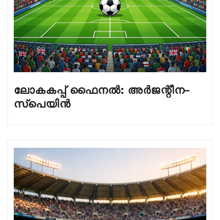
ലോകകപ്പ് ഫൈനൽ: അർജന്റീന–
സ്പെയിൻ