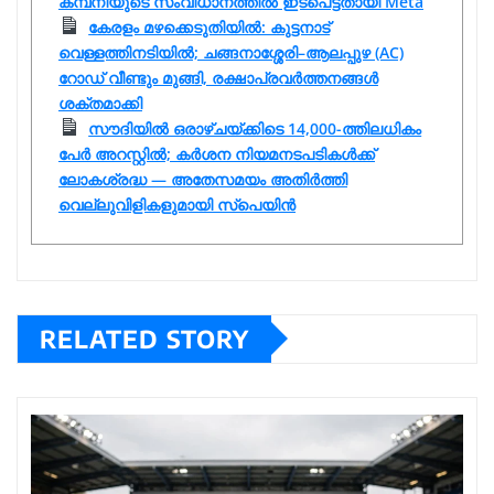
കമ്പനിയുടെ സംവിധാനത്തിൽ ഇടപെട്ടതായി Meta
കേരളം മഴക്കെടുതിയിൽ: കുട്ടനാട്
വെള്ളത്തിനടിയിൽ; ചങ്ങനാശ്ശേരി–ആലപ്പുഴ (AC)
റോഡ് വീണ്ടും മുങ്ങി, രക്ഷാപ്രവർത്തനങ്ങൾ
ശക്തമാക്കി
സൗദിയിൽ ഒരാഴ്ചയ്ക്കിടെ 14,000-ത്തിലധികം
പേർ അറസ്റ്റിൽ; കർശന നിയമനടപടികൾക്ക്
ലോകശ്രദ്ധ — അതേസമയം അതിർത്തി
വെല്ലുവിളികളുമായി സ്പെയിൻ
RELATED STORY