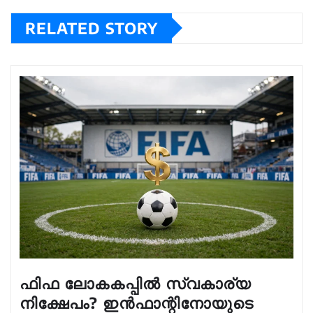
RELATED STORY
ഫിഫ ലോകകപ്പിൽ സ്വകാര്യ
നിക്ഷേപം? ഇൻഫാന്റിനോയുടെ