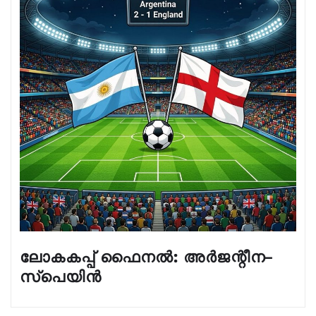
ലോകകപ്പ് ഫൈനൽ: അർജന്റീന–
സ്പെയിൻ