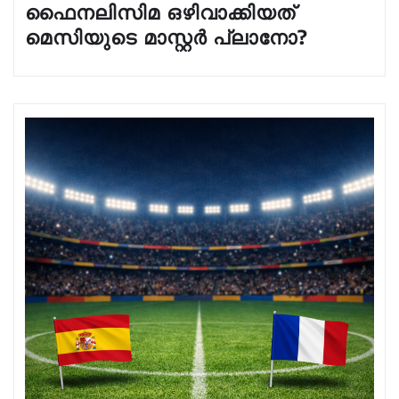
ഫൈനലിസിമ ഒഴിവാക്കിയത്
മെസിയുടെ മാസ്റ്റർ പ്ലാനോ?