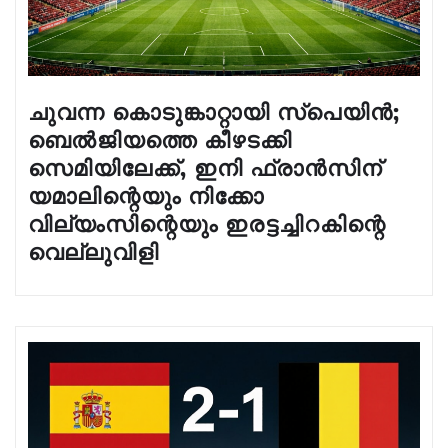
ചുവന്ന കൊടുങ്കാറ്റായി സ്പെയിൻ;
ബെൽജിയത്തെ കീഴടക്കി
സെമിയിലേക്ക്, ഇനി ഫ്രാൻസിന്
യമാലിന്റെയും നിക്കോ
വില്യംസിന്റെയും ഇരട്ടച്ചിറകിന്റെ
വെല്ലുവിളി