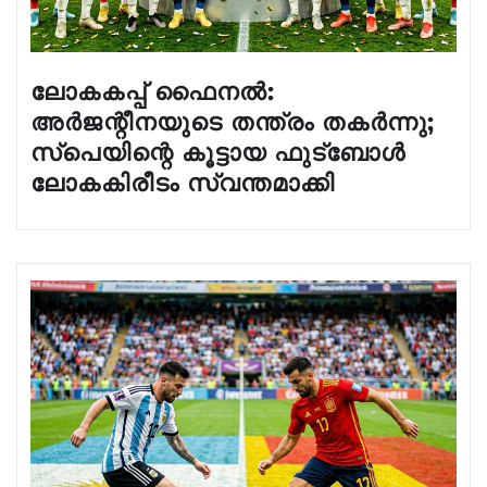
ലോകകപ്പ് ഫൈനൽ:
അർജന്റീനയുടെ തന്ത്രം തകർന്നു;
സ്പെയിന്റെ കൂട്ടായ ഫുട്ബോൾ
ലോകകിരീടം സ്വന്തമാക്കി