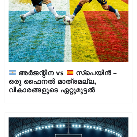
അർജന്റീന vs
സ്പെയിൻ –
ഒരു ഫൈനൽ മാത്രമല്ല,
വികാരങ്ങളുടെ ഏറ്റുമുട്ടൽ