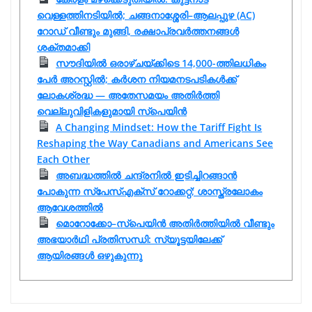
വെള്ളത്തിനടിയിൽ; ചങ്ങനാശ്ശേരി–ആലപ്പുഴ (AC)
റോഡ് വീണ്ടും മുങ്ങി, രക്ഷാപ്രവർത്തനങ്ങൾ
ശക്തമാക്കി
സൗദിയിൽ ഒരാഴ്ചയ്ക്കിടെ 14,000-ത്തിലധികം
പേർ അറസ്റ്റിൽ; കർശന നിയമനടപടികൾക്ക്
ലോകശ്രദ്ധ — അതേസമയം അതിർത്തി
വെല്ലുവിളികളുമായി സ്പെയിൻ
A Changing Mindset: How the Tariff Fight Is
Reshaping the Way Canadians and Americans See
Each Other
അബദ്ധത്തിൽ ചന്ദ്രനിൽ ഇടിച്ചിറങ്ങാൻ
പോകുന്ന സ്പേസ്‌എക്‌സ് റോക്കറ്റ്; ശാസ്ത്രലോകം
ആവേശത്തിൽ
മൊറോക്കോ–സ്‌പെയിൻ അതിർത്തിയിൽ വീണ്ടും
അഭയാർഥി പ്രതിസന്ധി: സ്യൂട്ടയിലേക്ക്
ആയിരങ്ങൾ ഒഴുകുന്നു