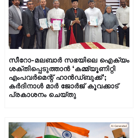
സീറോ-മലബാർ സഭയിലെ ഐക്യം
ശക്തിപ്പെടുത്താൻ ‘കമ്മ്യൂണിറ്റി
എംപവർമെന്റ് ഹാൻഡ്‌ബുക്ക്’;
കർദിനാൾ മാർ ജോർജ് കൂവക്കാട്
പ്രകാശനം ചെയ്തു