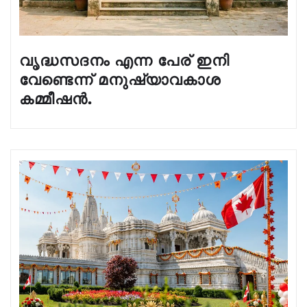
വൃദ്ധസദനം എന്ന പേര് ഇനി
വേണ്ടെന്ന് മനുഷ്യാവകാശ
കമ്മീഷൻ.