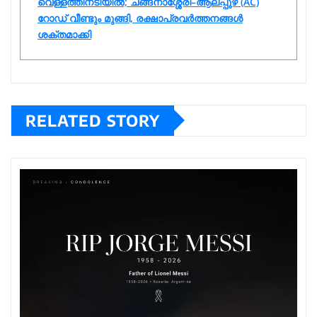
വെള്ളത്തിനടിയിൽ; ചങ്ങനാശ്ശേരി–ആലപ്പുഴ (AC)
റോഡ് വീണ്ടും മുങ്ങി, രക്ഷാപ്രവർത്തനങ്ങൾ
ശക്തമാക്കി
RELATED STORY