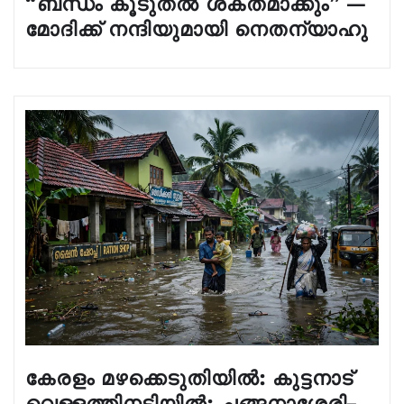
“ബന്ധം കൂടുതൽ ശക്തമാക്കും” —
മോദിക്ക് നന്ദിയുമായി നെതന്യാഹു
കേരളം മഴക്കെടുതിയിൽ: കുട്ടനാട്
വെള്ളത്തിനടിയിൽ; ചങ്ങനാശ്ശേരി–