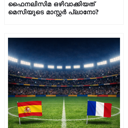
ഫൈനലിസിമ ഒഴിവാക്കിയത്
മെസിയുടെ മാസ്റ്റർ പ്ലാനോ?