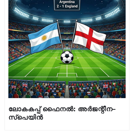
ലോകകപ്പ് ഫൈനൽ: അർജന്റീന–
സ്പെയിൻ