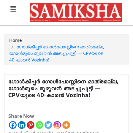
Home
ഗോൾകീപ്പർ ഗോൾപോസ്റ്റിനെ മാത്രമല്ല,
ഗോൾമുഖം മുഴുവൻ അടച്ചുപൂട്ടി — CPVയുടെ
40‑കാരൻ Vozinha!
ഗോൾകീപ്പർ ഗോൾപോസ്റ്റിനെ മാത്രമല്ല,
ഗോൾമുഖം മുഴുവൻ അടച്ചുപൂട്ടി —
CPVയുടെ 40‑കാരൻ Vozinha!
Share Now