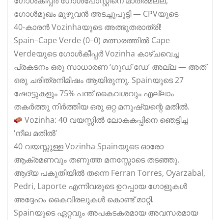
ഗോൾകീപ്പർ ഗോൾപോസ്റ്റിനെ മാത്രമല്ല,
ഗോൾമുഖം മുഴുവൻ അടച്ചുപൂട്ടി — CPVയുടെ
40‑കാരൻ Vozinhaയുടെ അത്ഭുതരാത്രി!
Spain–Cape Verde (0–0) മത്സരത്തിൽ Cape
Verdeയുടെ ഗോൾകീപ്പർ Vozinha കാഴ്ചവെച്ച
പ്രകടനം ഒരു സാധാരണ ‘ഗുഡ് ഡേ’ അല്ല — അത്
ഒരു ചരിത്രനിമിഷം ആയിരുന്നു. Spainയുടെ 27
ഷോട്ടുകളും 75% പന്ത് കൈവശവും എല്ലാം
തകർത്തു നിർത്തിയ ഒരു ഒറ്റ മനുഷ്യന്റെ മതിൽ.
Vozinha: 40 വയസ്സിൽ ലോകകപ്പിനെ ഞെട്ടിച്ച
‘നീല മതിൽ’
40 വയസ്സുള്ള Vozinha Spainയുടെ ഓരോ
ആക്രമണവും തണുത്ത മനസ്സോടെ തടഞ്ഞു.
ആദ്യ പകുതിയിൽ തന്നെ Ferran Torres, Oyarzabal,
Pedri, Laporte എന്നിവരുടെ ഉറപ്പായ ഗോളുകൾ
അദ്ദേഹം കൈവിരലുകൾ കൊണ്ട് മാറ്റി.
Spainയുടെ ഏറ്റവും അപകടകരമായ അവസരമായ