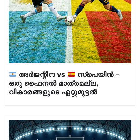
അർജന്റീന vs
സ്പെയിൻ –
ഒരു ഫൈനൽ മാത്രമല്ല,
വികാരങ്ങളുടെ ഏറ്റുമുട്ടൽ