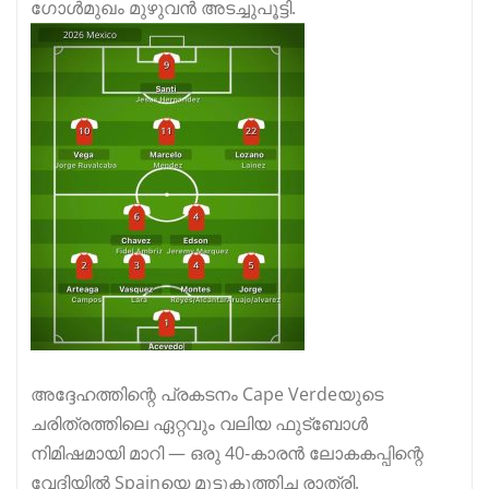
ഗോൾമുഖം മുഴുവൻ അടച്ചുപൂട്ടി.
അദ്ദേഹത്തിന്റെ പ്രകടനം Cape Verdeയുടെ
ചരിത്രത്തിലെ ഏറ്റവും വലിയ ഫുട്ബോൾ
നിമിഷമായി മാറി — ഒരു 40‑കാരൻ ലോകകപ്പിന്റെ
വേദിയിൽ Spainയെ മുട്ടുകുത്തിച്ച രാത്രി.