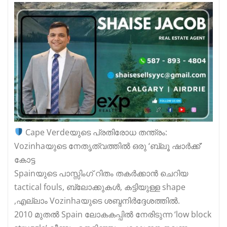
Cape Verdeയുടെ പ്രതിരോധ തന്ത്രം:
Vozinhaയുടെ നേതൃത്വത്തിൽ ഒരു ‘ബ്ലൂ ഷാർക്ക്’
കോട്ട
Spainയുടെ പാസ്സിംഗ് റിതം തകർക്കാൻ ചെറിയ
tactical fouls, ബ്ലോക്കുകൾ, കട്ടിയുള്ള shape
,എല്ലാം Vozinhaയുടെ ശബ്ദനിർദ്ദേശത്തിൽ.
2010 മുതൽ Spain ലോകകപ്പിൽ നേരിടുന്ന ‘low block