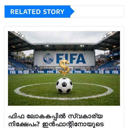
RELATED STORY
ഫിഫ ലോകകപ്പിൽ സ്വകാര്യ
നിക്ഷേപം? ഇൻഫാന്റിനോയുടെ