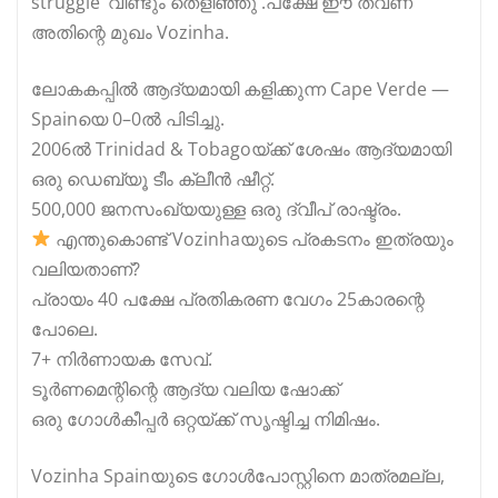
struggle’ വീണ്ടും തെളിഞ്ഞു .പക്ഷേ ഈ തവണ
അതിന്റെ മുഖം Vozinha.
ലോകകപ്പിൽ ആദ്യമായി കളിക്കുന്ന Cape Verde —
Spainയെ 0–0ൽ പിടിച്ചു.
2006ൽ Trinidad & Tobagoയ്ക്ക് ശേഷം ആദ്യമായി
ഒരു ഡെബ്യൂ ടീം ക്ലീൻ ഷീറ്റ്.
500,000 ജനസംഖ്യയുള്ള ഒരു ദ്വീപ് രാഷ്ട്രം.
എന്തുകൊണ്ട് Vozinhaയുടെ പ്രകടനം ഇത്രയും
വലിയതാണ്?
പ്രായം 40 പക്ഷേ പ്രതികരണ വേഗം 25കാരന്റെ
പോലെ.
7+ നിർണായക സേവ്.
ടൂർണമെന്റിന്റെ ആദ്യ വലിയ ഷോക്ക്
ഒരു ഗോൾകീപ്പർ ഒറ്റയ്ക്ക് സൃഷ്ടിച്ച നിമിഷം.
Vozinha Spainയുടെ ഗോൾപോസ്റ്റിനെ മാത്രമല്ല,