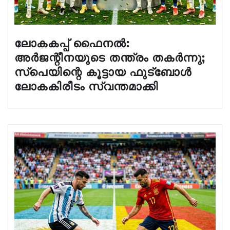
ലോകകപ്പ് ഫൈനൽ:
അർജന്റീനയുടെ തന്ത്രം തകർന്നു;
സ്പെയിന്റെ കൂട്ടായ ഫുട്ബോൾ
ലോകകിരീടം സ്വന്തമാക്കി