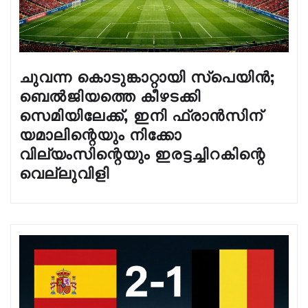
ചുവന്ന കൊടുങ്കാറ്റായി സ്പെയിൻ;
ബെൽജിയത്തെ കീഴടക്കി
സെമിയിലേക്ക്, ഇനി ഫ്രാൻസിന്
യമാലിന്റെയും നിക്കോ
വില്യംസിന്റെയും ഇരട്ടച്ചിറകിന്റെ
വെല്ലുവിളി