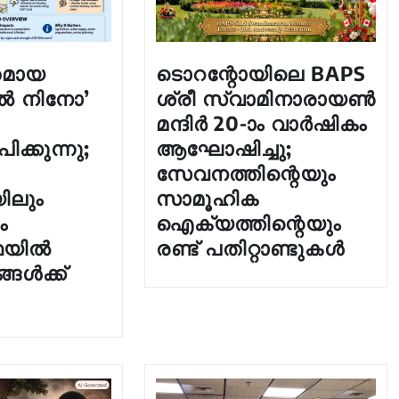
മായ
ടൊറന്റോയിലെ BAPS
എൽ നിനോ’
ശ്രീ സ്വാമിനാരായൺ
മന്ദിർ 20-ാം വാർഷികം
ിക്കുന്നു;
ആഘോഷിച്ചു;
സേവനത്തിന്റെയും
ിലും
സാമൂഹിക
ം
ഐക്യത്തിന്റെയും
ഥയിൽ
രണ്ട് പതിറ്റാണ്ടുകൾ
്ങൾക്ക്