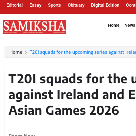
Editorial
Essay
Sports
Obituary
Digital Edition
Cont
Home
News 
Home
T20I squads for the upcoming series against Irel
T20I squads for the 
against Ireland and E
Asian Games 2026
Share Now