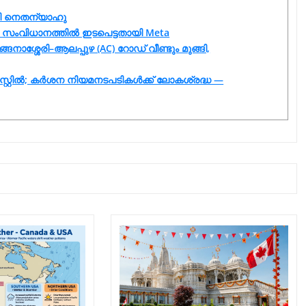
ായി നെതന്യാഹു
യുടെ സംവിധാനത്തിൽ ഇടപെട്ടതായി Meta
ങനാശ്ശേരി–ആലപ്പുഴ (AC) റോഡ് വീണ്ടും മുങ്ങി,
സ്റ്റിൽ; കർശന നിയമനടപടികൾക്ക് ലോകശ്രദ്ധ —