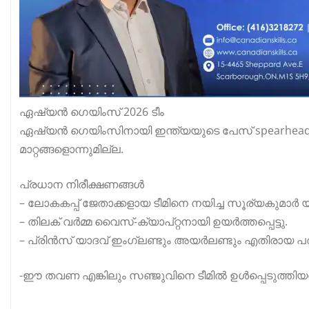
ഏഷ്യൻ ഗെയിംസ് 2026 ടീം
ഏഷ്യൻ ഗെയിംസിനായി ഇന്ത്യയുടെ പേസ് spearhead ജസ്‌
മാറ്റങ്ങളൊന്നുമില്ല.
പ്രധാന നിരീക്ഷണങ്ങൾ
– ലോകകപ്പ് ജേതാക്കളായ ടീമിനെ നയിച്ച സൂര്യകുമാർ 
– തിലക് വർമ്മ വൈസ്‑ക്യാപ്റ്റനായി ഉയർത്തപ്പെട്ടു.
– പ്രിൻസ് യാദവ് ഇംഗ്ലണ്ടും അയർലണ്ടും എതിരായ പ
-ഈ തവണ എങ്കിലും സഞ്ജുവിനെ ടീമിൽ ഉൾപ്പെടുത്ത