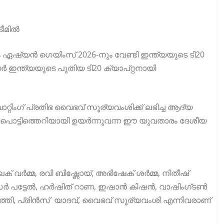
ീമിൽ
 ഏഷ്യൻ ഗെയിംസ് 2026‑നും വേണ്ടി ഇന്ത്യയുടെ ടി20
 ഇന്ത്യയുടെ പുതിയ ടി20 ക്യാപ്റ്റനായി
ിംഗ് പ്രതിഭ വൈഭവ് സൂര്യവംശിക്ക് ലഭിച്ച ആദ്യ
ിൽ പൊട്ടിത്തെറിയായി ഉയർന്നുവന്ന ഈ യുവതാരം ദേശീയ
 വർമ്മ, രവി ബിഷ്ണോയ്, അഭിഷേക് ശർമ്മ, നിതീഷ്
ക്സർ പട്ടേൽ, ഹർഷിത് റാണ, ഇഷാൻ കിഷൻ, വാഷിംഗ്ടൺ
ർത്തി, പ്രിൻസ് യാദവ്, വൈഭവ് സൂര്യവംശി എന്നിവരാണ്