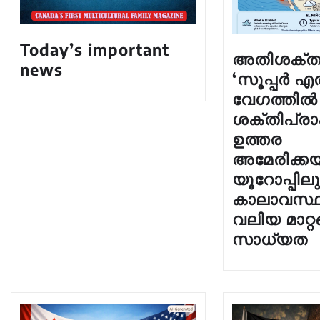
Today’s important
അതിശക്ത
news
‘സൂപ്പർ 
വേഗത്തിൽ
ശക്തിപ്രാപ
ഉത്തര
അമേരിക്കയ
യൂറോപ്പിലു
കാലാവസ്
വലിയ മാറ്റങ
സാധ്യത