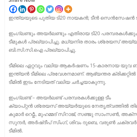
ഇന്ത്യയുടെ പുതിയ ടി20 നായകൻ; ടീൻ സെൻസേഷൻ ട
ഇംഗ്ലണ്ടും അയർലണ്ടും എതിരായ ടി20 പരമ്പരകൾക്കും
ടീമുകൾ പ്രഖ്യാപിച്ചു. മധ്യനിര താരം ശ്രേയസ് അയ്യർ
ബി.സി.സി.ഐ പ്രഖ്യാപിച്ചു.
ടീമിലെ ഏറ്റവും വലിയ ആകർഷണം 15‑കാരനായ യുവ ബാറ്റ
ഇന്ത്യൻ ടീമിലെ പ്രവേശനമാണ്. ആഭ്യന്തര ക്രിക്കറ്റ
ടീമിൽ ഇടം നേടിയത് വലിയ ചർച്ചയാകുന്നു.
ഇംഗ്ലണ്ട് – അയർലണ്ട് പരമ്പരകൾക്കുള്ള ടീം
ക്യാപ്റ്റൻ ശ്രേയസ് അയ്യർയുടെ നേതൃത്വത്തിൽ തിലക്
കുമാർ റെడ్డి, മുഹമ്മദ് സിറാജ്, സഞ്ജു സാംസൺ, അ
സുന്ദർ, അർഷ്‌ദീപ് സിംഗ്, ശിവം ദുബെ, വരുൺ ചക്രവ
ടീമിൽ.