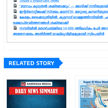
Today’s important news
“ബന്ധം കൂടുതൽ ശക്തമാക്കും” — മോദിക്ക് നന്ദിയുമ
ഇന്റർനെറ്റിലേക്ക് സ്വയം കടന്ന് AI; മറ്റൊരു കമ്പനി
കേരളം മഴക്കെടുതിയിൽ: കുട്ടനാട് വെള്ളത്തിനടിയിൽ; ചങ്
രക്ഷാപ്രവർത്തനങ്ങൾ ശക്തമാക്കി
സൗദിയിൽ ഒരാഴ്ചയ്ക്കിടെ 14,000-ത്തിലധികം പേർ അറ
അതേസമയം അതിർത്തി വെല്ലുവിളികളുമായി സ്പെയിൻ
RELATED STORY