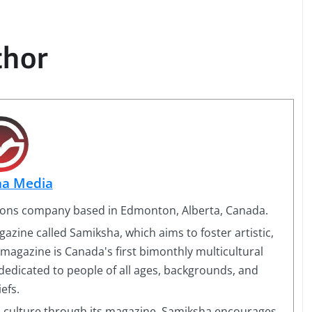
thor
ha Media
ons company based in Edmonton, Alberta, Canada.
azine called Samiksha, which aims to foster artistic,
e magazine is Canada's first bimonthly multicultural
dedicated to people of all ages, backgrounds, and
iefs.
n culture through its magazine. Samiksha encourages