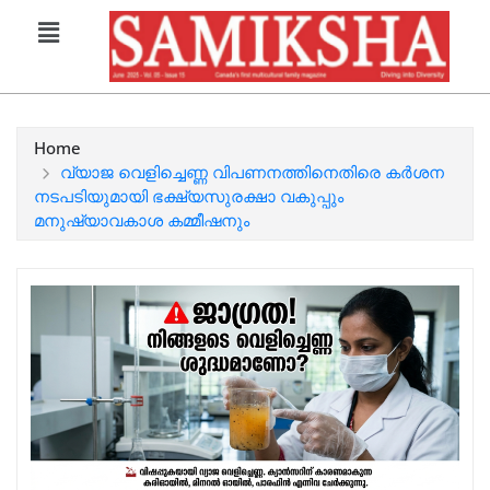
Home
വ്യാജ വെളിച്ചെണ്ണ വിപണനത്തിനെതിരെ കർശന
നടപടിയുമായി ഭക്ഷ്യസുരക്ഷാ വകുപ്പും
മനുഷ്യാവകാശ കമ്മീഷനും