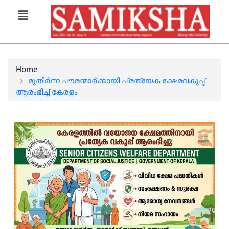
Home
മുതിർന്ന പൗരന്മാർക്കായി പ്രത്യേക ക്ഷേമവകുപ്പ്
ആരംഭിച്ച് കേരളം