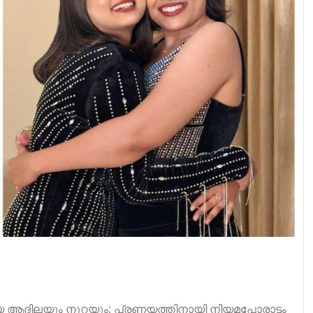
ദിലയും നൂറയും: പ്രണയത്തിനായി നിയമപോരാട്ടം