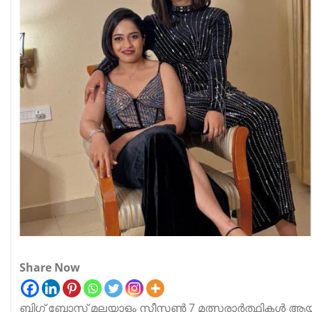
Share Now
ബിഗ് ബോസ് മലയാളം സീസൺ 7 മത്സരാർത്ഥികൾ ആയ ആ