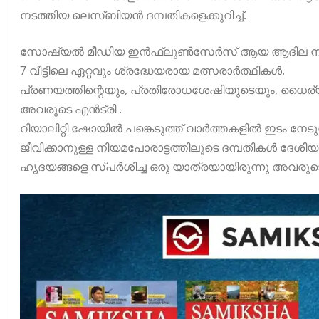
നടത്തിയ ലെസ്ബിയൻ ദമ്പതികളെക്കുറിച്ച്.
സോഷ്യൽ മീഡിയ ഇൻഫ്ലുൺസേർസ് ആയ ആദില നസറി
7 വീട്ടിലെ ഏറ്റവും ശ്രദ്ധേയരായ മത്സരാർത്ഥികൾ.
പ്രണയത്തിന്റെയും, പ്രതിരോധശേഷിയുടെയും, ധൈര്യത്
അവരുടെ എൻട്രി .
റിയാലിറ്റി ഷോയിൽ പങ്കെടുത്ത് വാർത്തകളിൽ ഇടം നേടുന്ന
ജീവിക്കാനുള്ള നിയമപോരാട്ടത്തിലൂടെ ദമ്പതികൾ ദേശീയ 
ഹൃദയങ്ങളെ സ്പർശിച്ച ഒരു യാത്രയായിരുന്നു അവരു