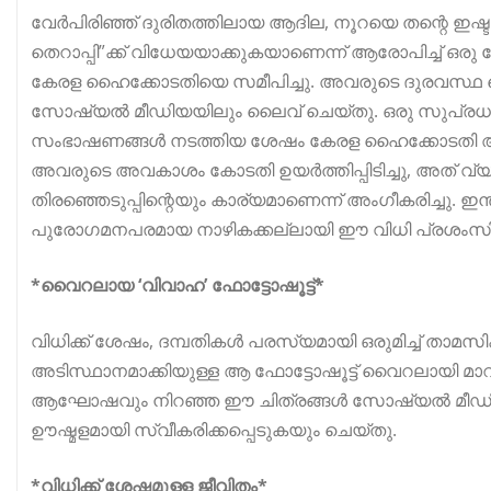
വേർപിരിഞ്ഞ് ദുരിതത്തിലായ ആദില, നൂറയെ തന്റെ ഇഷ്ട
തെറാപ്പി”ക്ക് വിധേയയാക്കുകയാണെന്ന് ആരോപിച്ച് 
കേരള ഹൈക്കോടതിയെ സമീപിച്ചു. അവരുടെ ദുരവസ്ഥ
സോഷ്യൽ മീഡിയയിലും ലൈവ് ചെയ്തു. ഒരു സുപ്രധാന 
സംഭാഷണങ്ങൾ നടത്തിയ ശേഷം കേരള ഹൈക്കോടതി അവർക്ക്
അവരുടെ അവകാശം കോടതി ഉയർത്തിപ്പിടിച്ചു, അത് വ്യക
തിരഞ്ഞെടുപ്പിന്റെയും കാര്യമാണെന്ന് അംഗീകരിച്ചു.
പുരോഗമനപരമായ നാഴികക്കല്ലായി ഈ വിധി പ്രശംസിക്കപ
*വൈറലായ ‘വിവാഹ’ ഫോട്ടോഷൂട്ട്*
വിധിക്ക് ശേഷം, ദമ്പതികൾ പരസ്യമായി ഒരുമിച്ച് താമസ
അടിസ്ഥാനമാക്കിയുള്ള ആ ഫോട്ടോഷൂട്ട് വൈറലായി മാറിയത
ആഘോഷവും നിറഞ്ഞ ഈ ചിത്രങ്ങൾ സോഷ്യൽ മീഡിയ പ്ല
ഊഷ്മളമായി സ്വീകരിക്കപ്പെടുകയും ചെയ്തു.
*വിധിക്ക് ശേഷമുള്ള ജീവിതം*