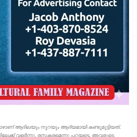
ോഴാണ് ആദിലയും നൂറയും ആദ്യമായി കണ്ടുമുട്ടിയത്.
േക്ക് വളർന്നു. രസകരമെന്നു പറയട്ടെ, അവരുടെ