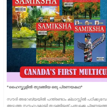
*ഹൈസ്കൂളിൽ തുടങ്ങിയ ഒരു പ്രണയകഥ*
സൗദി അറേബ്യയിൽ പന്ത്രണ്ടാം ക്ലാസ്സിൽ പഠിക്കുമ്പ
അടുത്ത സൗഹൃദമായി തുടങ്ങിയത് പതുക്കെ പ്രണയത്തില