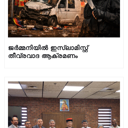
ജർമ്മനിയിൽ ഇസ്ലാമിസ്റ്റ്
തീവ്രവാദ ആക്രമണം