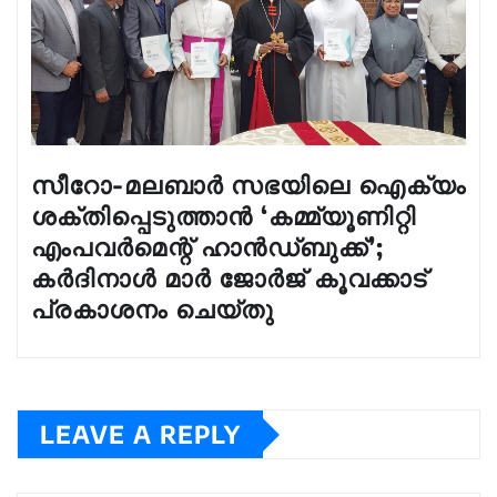
സീറോ-മലബാർ സഭയിലെ ഐക്യം
ശക്തിപ്പെടുത്താൻ ‘കമ്മ്യൂണിറ്റി
എംപവർമെന്റ് ഹാൻഡ്‌ബുക്ക്’;
കർദിനാൾ മാർ ജോർജ് കൂവക്കാട്
പ്രകാശനം ചെയ്തു
LEAVE A REPLY