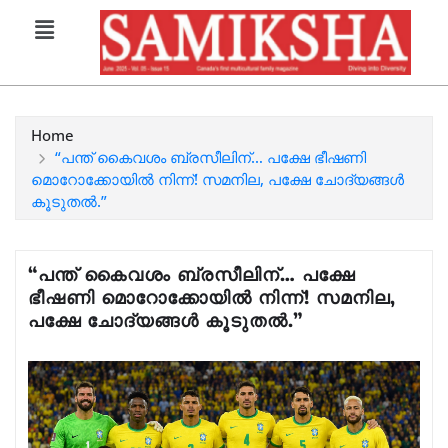
Home
“പന്ത് കൈവശം ബ്രസീലിന്… പക്ഷേ ഭീഷണി
മൊറോക്കോയിൽ നിന്ന്! സമനില, പക്ഷേ ചോദ്യങ്ങൾ
കൂടുതൽ.”
“പന്ത് കൈവശം ബ്രസീലിന്… പക്ഷേ
ഭീഷണി മൊറോക്കോയിൽ നിന്ന്! സമനില,
പക്ഷേ ചോദ്യങ്ങൾ കൂടുതൽ.”