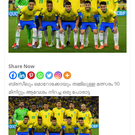
Share Now
ബ്രസീലും മൊറോക്കോയും തമ്മിലുള്ള മത്സരം 90
മിനിറ്റും ആവേശം നിറച്ച ഒരു പോരാട്ട