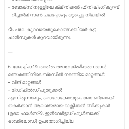
– ബോക്സിനുള്ളിലെ ക്ലിനിക്കൽ ഫിനിഷിംഗ് കുറവ്
– റിച്ചാർലിസൺ പലപ്പോഴും ഒറ്റപ്പെട്ട നിലയിൽ
ടീം പ്ലേ കുറവായതുകൊണ്ട് ക്ലിയർ-കട്ട്
ചാൻസുകൾ കുറവായിരുന്നു.
—
6. കോച്ചിംഗ് & തന്ത്രപരമായ ക്രമീകരണങ്ങൾ
മത്സരത്തിനിടെ ബ്രസീൽ നടത്തിയ മാറ്റങ്ങൾ:
– വിങ് മാറ്റങ്ങൾ
– മിഡ്ഫീൽഡ് പുതുക്കൽ
എന്നിരുന്നാലും, മൊറോക്കോയുടെ ലോ-ബ്ലോക്ക്
തകർക്കാൻ ആവശ്യമായ ടാക്റ്റിക്കൽ ട്വീക്കുകൾ
(ഉദാ: ഫാൾസ്-9, ഇൻവേർട്ടഡ് ഫുൾബാക്ക്,
ഓവർലോഡ്) ഉപയോഗിച്ചില്ല.