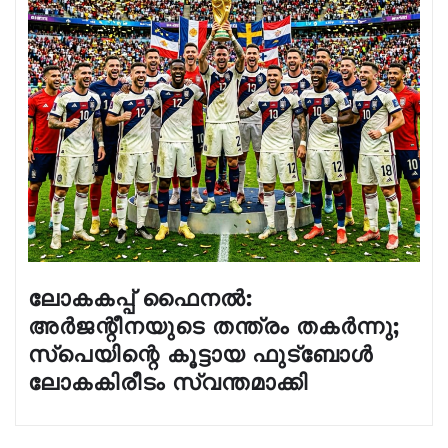
ലോകകപ്പ് ഫൈനൽ:
അർജന്റീനയുടെ തന്ത്രം തകർന്നു;
സ്പെയിന്റെ കൂട്ടായ ഫുട്ബോൾ
ലോകകിരീടം സ്വന്തമാക്കി