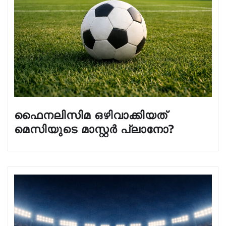
ഫൈനലിസിമ ഒഴിവാക്കിയത്
മെസിയുടെ മാസ്റ്റർ പ്ലാനോ?