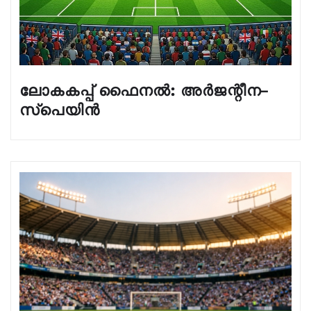
ലോകകപ്പ് ഫൈനൽ: അർജന്റീന–
സ്പെയിൻ