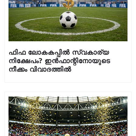
ഫിഫ ലോകകപ്പിൽ സ്വകാര്യ
നിക്ഷേപം? ഇൻഫാന്റിനോയുടെ
നീക്കം വിവാദത്തിൽ