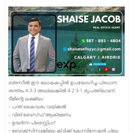
ബ്രസീൽ ഈ ലോകകപ്പിൽ ഉപയോഗിച്ച പ്രധാന
തന്ത്രം 4-3-3 അല്ലെങ്കിൽ 4-2-3-1 രൂപത്തിലാണ്.
ടീമിന്റെ ലക്ഷ്യം:
– പന്ത് കൈവശം വയ്ക്കൽ
– വിങ്-ബേസ്ഡ് ആക്രമണം
– ഉയർന്ന പ്രെസ്സിംഗ്
– ബോക്സിനുള്ളിലെ ക്വിക്ക് കോമ്പിനേഷൻ പ്ലേ