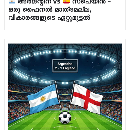
അർജന്റീന vs
സ്പെയിൻ –
ഒരു ഫൈനൽ മാത്രമല്ല,
വികാരങ്ങളുടെ ഏറ്റുമുട്ടൽ