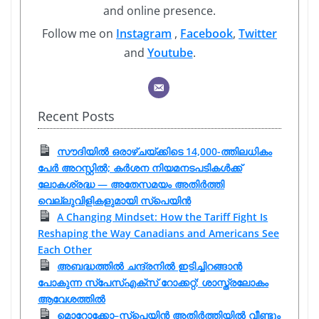
and online presence.
Follow me on
Instagram
,
Facebook
,
Twitter
and
Youtube
.
Recent Posts
സൗദിയിൽ ഒരാഴ്ചയ്ക്കിടെ 14,000-ത്തിലധികം
പേർ അറസ്റ്റിൽ; കർശന നിയമനടപടികൾക്ക്
ലോകശ്രദ്ധ — അതേസമയം അതിർത്തി
വെല്ലുവിളികളുമായി സ്പെയിൻ
A Changing Mindset: How the Tariff Fight Is
Reshaping the Way Canadians and Americans See
Each Other
അബദ്ധത്തിൽ ചന്ദ്രനിൽ ഇടിച്ചിറങ്ങാൻ
പോകുന്ന സ്പേസ്‌എക്‌സ് റോക്കറ്റ്; ശാസ്ത്രലോകം
ആവേശത്തിൽ
മൊറോക്കോ–സ്‌പെയിൻ അതിർത്തിയിൽ വീണ്ടും