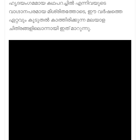
ഹൃദയംഗമമായ കഥപറച്ചിൽ എന്നിവയുടെ
വാഗ്ദാനപരമായ മിശ്രിതത്തോടെ, ഈ വർഷത്തെ
ഏറ്റവും കൂടുതൽ കാത്തിരിക്കുന്ന മലയാള
ചിത്രങ്ങളിലൊന്നായി ഇത് മാറുന്നു.