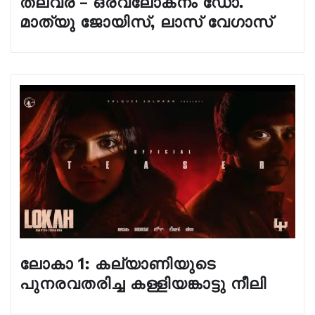
തലവര – ഒരവലോകനം ഡോ.
മാത്യു ജോയിസ്, ലാസ്‌ വേഗാസ്
ലോകാ 1: കല്യാണിയുടെ
പുനരവതരിച്ച കള്ളിയങ്കാട്ടു നീലി