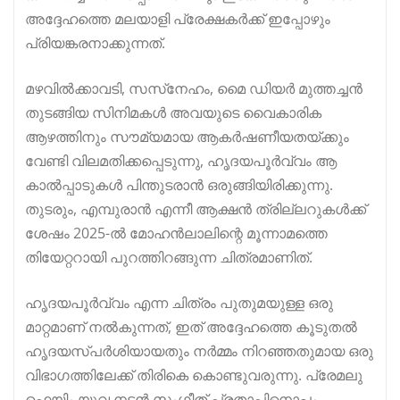
അദ്ദേഹത്തെ മലയാളി പ്രേക്ഷകർക്ക് ഇപ്പോഴും
പ്രിയങ്കരനാക്കുന്നത്.
മഴവിൽക്കാവടി, സസ്‌നേഹം, മൈ ഡിയർ മുത്തച്ചൻ
തുടങ്ങിയ സിനിമകൾ അവയുടെ വൈകാരിക
ആഴത്തിനും സൗമ്യമായ ആകർഷണീയതയ്ക്കും
വേണ്ടി വിലമതിക്കപ്പെടുന്നു, ഹൃദയപൂർവ്വം ആ
കാൽപ്പാടുകൾ പിന്തുടരാൻ ഒരുങ്ങിയിരിക്കുന്നു.
തുടരും, എമ്പുരാൻ എന്നീ ആക്ഷൻ ത്രില്ലറുകൾക്ക്
ശേഷം 2025-ൽ മോഹൻലാലിന്റെ മൂന്നാമത്തെ
തിയേറ്ററായി പുറത്തിറങ്ങുന്ന ചിത്രമാണിത്.
ഹൃദയപൂർവ്വം എന്ന ചിത്രം പുതുമയുള്ള ഒരു
മാറ്റമാണ് നൽകുന്നത്, ഇത് അദ്ദേഹത്തെ കൂടുതൽ
ഹൃദയസ്പർശിയായതും നർമ്മം നിറഞ്ഞതുമായ ഒരു
വിഭാഗത്തിലേക്ക് തിരികെ കൊണ്ടുവരുന്നു. പ്രേമലു
ഫെയിം യുവ നടൻ സംഗീത് പ്രതാപിനൊപ്പം