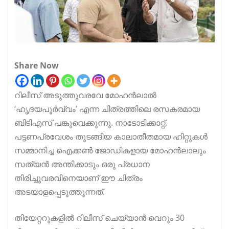
Share Now
റിലീസ് അടുത്തുവരവേ മോഹൻലാൽ
‘ഹൃദയപൂർവ്വം’ എന്ന ചിത്രത്തിലെ രസകരമായ
ബിടിഎസ് പങ്കുവെക്കുന്നു. നാടോടിക്കാറ്റ്,
പട്ടണപ്രവേശം തുടങ്ങിയ കാലാതീതമായ ഹിറ്റുകൾ
സമ്മാനിച്ച ഐക്കൺ ജോഡികളായ മോഹൻലാലും
സത്യൻ അന്തിക്കാടും ഒരു പ്രധാന
തിരിച്ചുവരവിനെയാണ് ഈ ചിത്രം
അടയാളപ്പെടുത്തുന്നത്.
തിയേറ്ററുകളിൽ റിലീസ് ചെയ്യാൻ വെറും 30