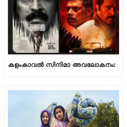
കളംകാവൽ സിനിമാ അവലോകനം: