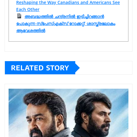
Reshaping the Way Canadians and Americans See
Each Other
അബദ്ധത്തിൽ ചന്ദ്രനിൽ ഇടിച്ചിറങ്ങാൻ
പോകുന്ന സ്പേസ്‌എക്‌സ് റോക്കറ്റ്; ശാസ്ത്രലോകം
ആവേശത്തിൽ
RELATED STORY