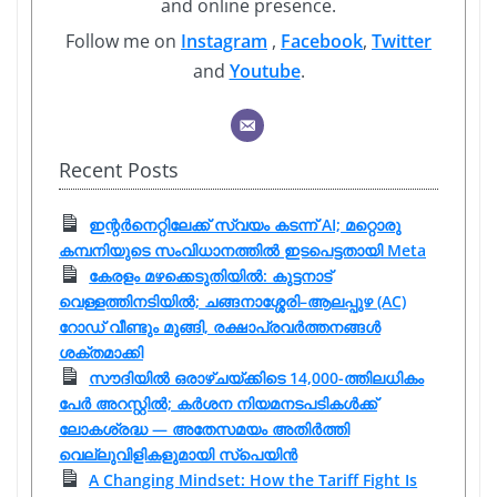
and online presence.
Follow me on
Instagram
,
Facebook
,
Twitter
and
Youtube
.
Recent Posts
ഇന്റർനെറ്റിലേക്ക് സ്വയം കടന്ന് AI; മറ്റൊരു
കമ്പനിയുടെ സംവിധാനത്തിൽ ഇടപെട്ടതായി Meta
കേരളം മഴക്കെടുതിയിൽ: കുട്ടനാട്
വെള്ളത്തിനടിയിൽ; ചങ്ങനാശ്ശേരി–ആലപ്പുഴ (AC)
റോഡ് വീണ്ടും മുങ്ങി, രക്ഷാപ്രവർത്തനങ്ങൾ
ശക്തമാക്കി
സൗദിയിൽ ഒരാഴ്ചയ്ക്കിടെ 14,000-ത്തിലധികം
പേർ അറസ്റ്റിൽ; കർശന നിയമനടപടികൾക്ക്
ലോകശ്രദ്ധ — അതേസമയം അതിർത്തി
വെല്ലുവിളികളുമായി സ്പെയിൻ
A Changing Mindset: How the Tariff Fight Is