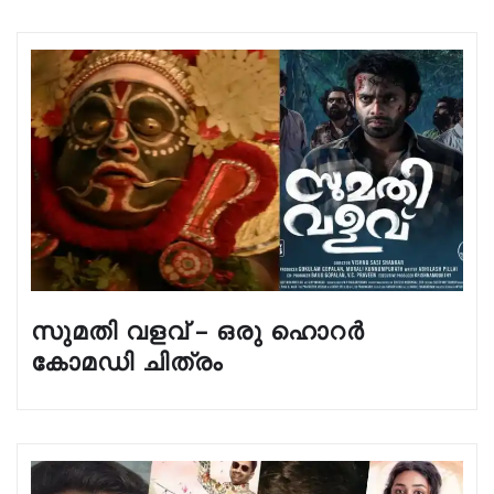
സുമതി വളവ് – ഒരു ഹൊറർ
കോമഡി ചിത്രം