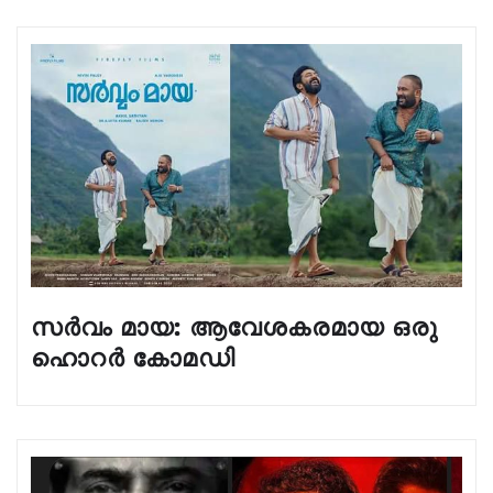
സർവം മായ: ആവേശകരമായ ഒരു
ഹൊറർ കോമഡി