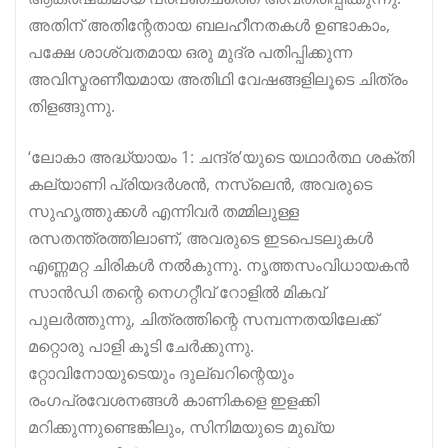
അതിന് അതിന്റേതായ ബലഹീനതകൾ ഉണ്ടാകാം,
പക്ഷേ ശാശ്വതമായ ഒരു മുദ്ര പതിപ്പിക്കുന്ന
അവിസ്മരണീയമായ അതിഥി വേഷങ്ങളിലൂടെ ചിത്രം
തിളങ്ങുന്നു.
‘ലോകാ അദ്ധ്യായം 1: ചന്ദ്ര’യുടെ യഥാർത്ഥ ശക്തി
കല്യാണി പ്രിയദർശൻ, നസ്ലെൻ, അവരുടെ
സുഹൃത്തുക്കൾ എന്നിവർ തമ്മിലുള്ള
രസതന്ത്രത്തിലാണ്, അവരുടെ ഇടപെടലുകൾ
എണ്ണമറ്റ ചിരികൾ നൽകുന്നു. നൃത്തസംവിധായകൻ
സാൻഡി തന്റെ നെഗറ്റീവ് റോളിൽ മികവ്
പുലർത്തുന്നു, ചിത്രത്തിന്റെ സമ്പന്നതയിലേക്ക്
മറ്റൊരു പാളി കൂടി ചേർക്കുന്നു.
റ്റോവിനോയുടെയും ദുല്ഖറിന്റെയും
രംഗപ്രവേശനങ്ങൾ കാണികളെ ഇളക്കി
മറിക്കുന്നുണ്ടെങ്കിലും, സിനിമയുടെ മുഖ്യ