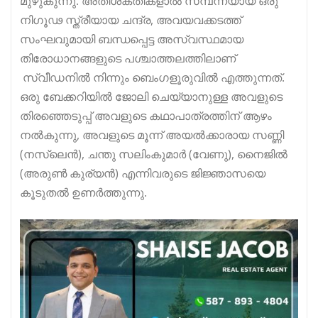
മുഴുകുന്നു. അതിശക്തികളാൽ സമ്പന്നയായ ഒരു
നിഗൂഢ സ്ത്രീയായ ചന്ദ്ര, അവയവക്കടത്ത്
സംഘവുമായി ബന്ധപ്പെട്ട അസ്വസ്ഥമായ
തിരോധാനങ്ങളുടെ പശ്ചാത്തലത്തിലാണ്
സ്വീഡനിൽ നിന്നും ബെംഗളൂരുവിൽ എത്തുന്നത്.
ഒരു ബേക്കറിയിൽ ജോലി ചെയ്യാനുള്ള അവളുടെ
തിരഞ്ഞെടുപ്പ് അവളുടെ കഥാപാത്രത്തിന് ആഴം
നൽകുന്നു, അവളുടെ മൂന്ന് അയൽക്കാരായ സണ്ണി
(നസ്‌ലെൻ), ചന്തു സലിംകുമാർ (വേണു), നൈജിൽ
(അരുൺ കുര്യൻ) എന്നിവരുടെ ജിജ്ഞാസയെ
കൂടുതൽ ഉണർത്തുന്നു.