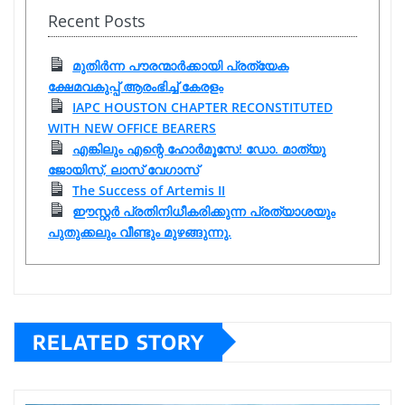
Recent Posts
മുതിർന്ന പൗരന്മാർക്കായി പ്രത്യേക
ക്ഷേമവകുപ്പ് ആരംഭിച്ച് കേരളം
IAPC HOUSTON CHAPTER RECONSTITUTED
WITH NEW OFFICE BEARERS
എങ്കിലും എന്റെ ഹോർമൂസേ! ഡോ. മാത്യു
ജോയിസ്, ലാസ് വേഗാസ്
The Success of Artemis II
ഈസ്റ്റർ പ്രതിനിധീകരിക്കുന്ന പ്രത്യാശയും
പുതുക്കലും വീണ്ടും മുഴങ്ങുന്നു.
RELATED STORY