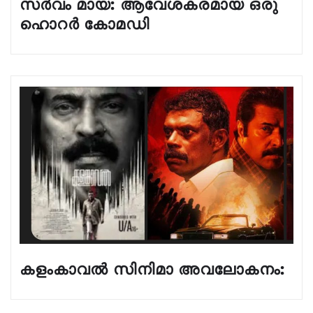
സർവം മായ: ആവേശകരമായ ഒരു
ഹൊറർ കോമഡി
കളംകാവൽ സിനിമാ അവലോകനം: