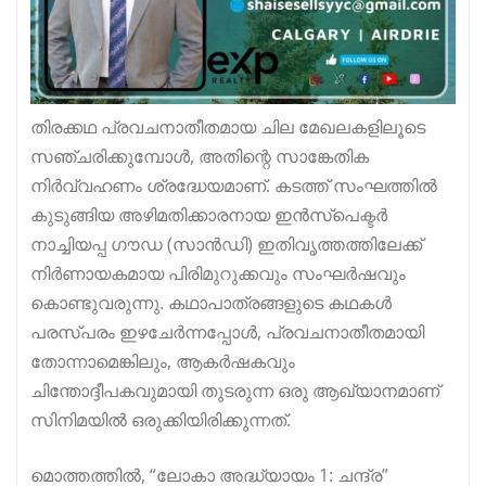
തിരക്കഥ പ്രവചനാതീതമായ ചില മേഖലകളിലൂടെ
സഞ്ചരിക്കുമ്പോൾ, അതിന്റെ സാങ്കേതിക
നിർവ്വഹണം ശ്രദ്ധേയമാണ്. കടത്ത് സംഘത്തിൽ
കുടുങ്ങിയ അഴിമതിക്കാരനായ ഇൻസ്പെക്ടർ
നാച്ചിയപ്പ ഗൗഡ (സാൻഡി) ഇതിവൃത്തത്തിലേക്ക്
നിർണായകമായ പിരിമുറുക്കവും സംഘർഷവും
കൊണ്ടുവരുന്നു. കഥാപാത്രങ്ങളുടെ കഥകൾ
പരസ്പരം ഇഴചേർന്നപ്പോൾ, പ്രവചനാതീതമായി
തോന്നാമെങ്കിലും, ആകർഷകവും
ചിന്തോദ്ദീപകവുമായി തുടരുന്ന ഒരു ആഖ്യാനമാണ്
സിനിമയിൽ ഒരുക്കിയിരിക്കുന്നത്.
മൊത്തത്തിൽ, “ലോകാ അദ്ധ്യായം 1: ചന്ദ്ര”