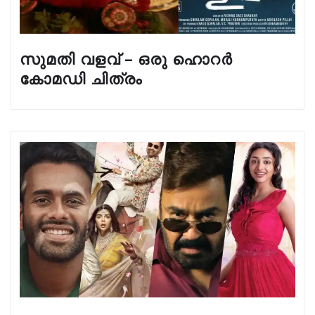
സുമതി വളവ് – ഒരു ഹൊറർ
കോമഡി ചിത്രം