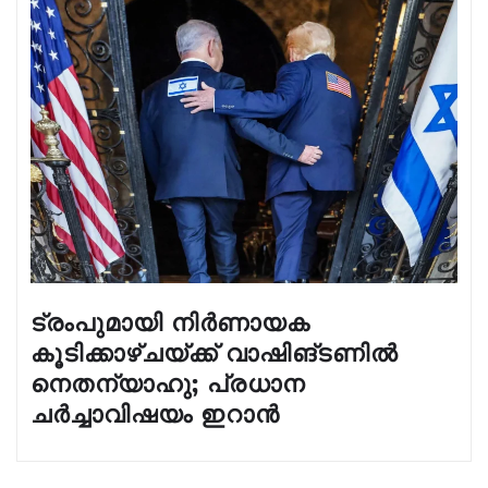
ട്രംപുമായി നിർണായക
കൂടിക്കാഴ്ചയ്ക്ക് വാഷിങ്ടണിൽ
നെതന്യാഹു; പ്രധാന
ചർച്ചാവിഷയം ഇറാൻ