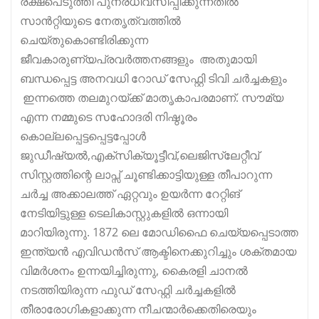
രക്ഷപെടുത്തി പുനരധിവസിപ്പിക്കുന്നതിൽ
സാൻറ്റിയുടെ നേതൃത്വത്തിൽ
ചെയ്തുകൊണ്ടിരിക്കുന്ന
ജീവകാരുണ്യപ്രവർത്തനങ്ങളും അതുമായി
ബന്ധപ്പെട്ട അനവധി റോഡ് സേഫ്റ്റി ടിവി ചർച്ചകളും
ഇന്നത്തെ തലമുറയ്ക്ക് മാതൃകാപരമാണ്‌. സൗമ്യ
എന്ന നമ്മുടെ സഹോദരി നിഷ്ഠൂരം
കൊല്ലപ്പെട്ടപ്പെട്ടപ്പോൾ
ജുഡീഷ്യൽ,എക്സിക്യൂട്ടീവ്,ലെജി
സ്ലേറ്റീവ്
സിസ്റ്റത്തിന്റെ ലാപ്സ് ചൂണ്ടിക്കാട്ടിയുള്ള തീപാറുന്ന
ചർച്ച അക്കാലത്ത് ഏറ്റവും ഉയർന്ന റേറ്റിങ്
നേടിയിട്ടുള്ള ടെലികാസ്റ്റുകളിൽ ഒന്നായി
മാറിയിരുന്നു. 1872 ലെ മോഡിഫൈ ചെയ്യപ്പെടാത്ത
ഇന്ത്യൻ എവിഡൻസ് ആക്ടിനെക്കുറിച്ചും ശക്തമായ
വിമർശനം ഉന്നയിച്ചിരുന്നു, കൈരളി ചാനൽ
നടത്തിയിരുന്ന ഫുഡ് സേഫ്റ്റി ചർച്ചകളിൽ
തീരാരോഗികളാക്കുന്ന നീചന്മാർക്കെതിരെയും