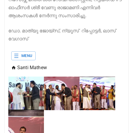
ഓഫീസർ ശ്രീ വേണു രാജാമണി എന്നിവർ
ആശംസകൾ നേർന്നു സംസാരിച്ചു.
ഡോ. മാത്യു ജോയ്സ്, ന്യൂസ് റിപ്പോട്ടർ, ലാസ്
വേഗാസ്