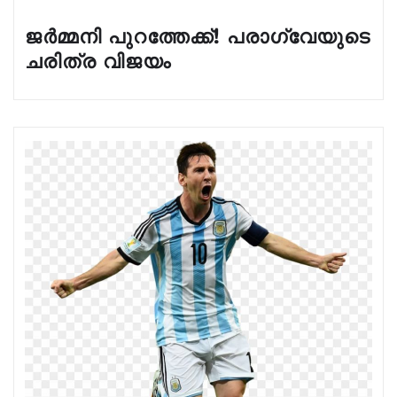
ജർമ്മനി പുറത്തേക്ക്! പരാഗ്വേയുടെ
ചരിത്ര വിജയം