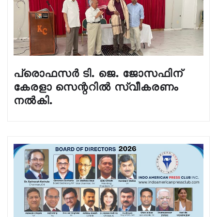
പ്രൊഫസർ ടി. ജെ. ജോസഫിന്
കേരളാ സെന്ററിൽ സ്വീകരണം
നൽകി.