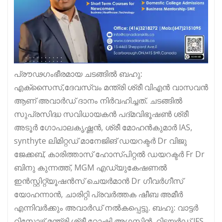
പ്രൗഢഗംഭീരമായ ചടങ്ങിൽ ബഹു:
എക്സൈസ്,ദേവസ്വം മന്ത്രി ശ്രീ വിഎൻ വാസവൻ
ആണ് അവാർഡ് ദാനം നിർവഹിച്ചത്. ചടങ്ങിൽ
സുപ്രസിദ്ധ സവിധായകൻ പദ്മവിഭൂഷൺ ശ്രീ
അടൂർ ഗോപാലകൃഷ്ണൻ, ശ്രീ മോഹൻകുമാർ IAS,
synthyte ലിമിറ്റഡ് മാനേജിങ് ഡയറക്ടർ Dr വിജു
ജേക്കബ്, കാരിത്താസ് ഹോസ്പിറ്റൽ ഡയറക്ടർ Fr Dr
ബിനു കുന്നത്ത്, MGM എഡ്യുകേഷണൽ
ഇൻസ്റ്റിറ്റ്യൂഷൻസ് ചെയർമാൻ Dr ഗീവർഗീസ്
യോഹന്നാൻ, ചാരിറ്റി പ്രവർത്തക ഷീബ അമീർ
എന്നിവർക്കും അവാർഡ് നൽകപ്പെട്ടു. ബഹു: വാട്ടർ
റിസോഴ്സ് മന്ത്രി ശ്രീ റോഷി അഗസ്റ്റിൻ, റിട്ടയർഡ് IFS